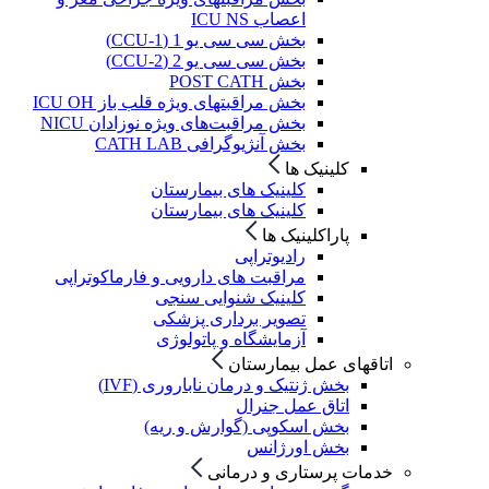
اعصاب ICU NS
بخش سی سی یو 1 (CCU-1)
بخش سی سی یو 2 (CCU-2)
بخش POST CATH
بخش مراقبتهای ویژه قلب باز ICU OH
بخش مراقبت‌های ویژه نوزادان NICU
بخش آنژیوگرافی CATH LAB
کلینیک ها
کلینیک های بیمارستان
کلینیک های بیمارستان
پاراکلینیک ها
رادیوتراپی
مراقبت های دارویی و فارماکوتراپی
کلینیک شنوایی سنجی
تصویر برداری پزشکی
آزمایشگاه و پاتولوژی
اتاقهای عمل بیمارستان
بخش ژنتیک و درمان ناباروری (IVF)
اتاق عمل جنرال
بخش اسکوپی (گوارش و ریه)
بخش اورژانس
خدمات پرستاری و درمانی