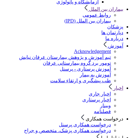
آزمایشگاه و پاتولوژی
بیماران بین الملل
روابط عمومی
بیماران بین الملل (IPD)
پزشکان
دپارتمان ها
درباره ما
آموزش
Acknowledgement
تیم آموزش و پژوهش بیمارستان عرفان نیایش
تومور برد گروه بیمارستانی عرفان
آموزش پرستاری - پرسنل
آموزش به بیمار
طب پیشگیری و ارتقاء سلامت
اخبار
اخبار جاری
اخبار پرستاری
وبینار
فصلنامه
درخواست همکاری
درخواست همکاری پرسنل
درخواست همکاری پزشک، متخصص و جراح
ارتباط با ما