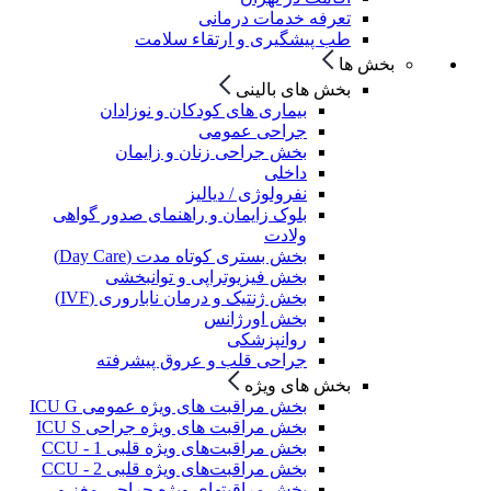
تعرفه خدمات درمانی
طب پیشگیری و ارتقاء سلامت
بخش ها
بخش های بالینی
بیماری های کودکان و نوزادان
جراحی عمومی
بخش جراحی زنان و زایمان
داخلی
نفرولوژی / دیالیز
بلوک زایمان و راهنمای صدور گواهی
ولادت
بخش بستری کوتاه مدت (Day Care)
بخش فیزیوتراپی و توانبخشی
بخش ژنتیک و درمان ناباروری (IVF)
بخش اورژانس
روانپزشکی
جراحی قلب و عروق پیشرفته
بخش های ویژه
بخش مراقبت های ویژه عمومی ICU G
بخش مراقبت های ویژه جراحی ICU S
بخش مراقبت‌های ویژه قلبی CCU - 1
بخش مراقبت‌های ویژه قلبی CCU - 2
بخش مراقبتهای ویژه جراحی مغز و