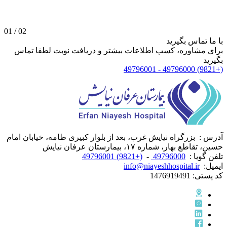
01
/
02
با ما تماس بگیرید
برای مشاوره، کسب اطلاعات بیشتر و دریافت نوبت لطفا تماس
بگیرید
(+9821) 49796000 - 49796001
آدرس :
بزرگراه نیایش غرب، بعد از بلوار کبیری طامه، خیابان امام
حسین، تقاطع بهار، شماره ۱۷، بیمارستان عرفان نیایش
تلفن گویا :
49796000
-
(+9821) 49796001
ایمیل:
info@niayeshhospital.ir
کد پستی:
1476919491