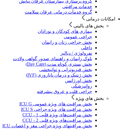
گروه پرستاری بیمارستان عرفان نیایش
خدمات مراقبتی
گروه خدمات درمانی عرفان سلامت
امکانات درمانی
بخش های بالینی
بیماری های کودکان و نوزادان
جراحی عمومی
بخش جراحی زنان و زایمان
داخلی
نفرولوژی / دیالیز
بلوک زایمان و راهنمای صدور گواهی ولادت
بخش بستری کوتاه مدت (Day Care)
بخش فیزیوتراپی و توانبخشی
بخش ژنتیک و درمان ناباروری (IVF)
بخش اورژانس
روانپزشکی
جراحی قلب و عروق پیشرفته
بخش های ویژه
بخش مراقبت های ویژه عمومی ICU G
بخش مراقبت های ویژه جراحی ICU S
بخش مراقبت‌های ویژه قلبی CCU - 1
بخش مراقبت‌های ویژه قلبی CCU - 2
بخش مراقبتهای ویژه جراحی مغز و اعصاب ICU