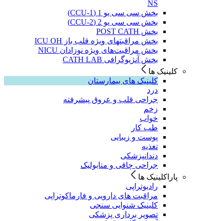
NS
بخش سی سی یو 1 (CCU-1)
بخش سی سی یو 2 (CCU-2)
بخش POST CATH
بخش مراقبتهای ویژه قلب باز ICU OH
بخش مراقبت‌های ویژه نوزادان NICU
بخش آنژیوگرافی CATH LAB
کلینیک ها
کلینیک های بیمارستان
درد
جراحی قلب و عروق پیشرفته
زخم
خواب
طب کار
پوست و زیبایی
تغذیه
دندانپزشکی
جراحی چاقی و متابولیک
پاراکلینیک ها
رادیوتراپی
مراقبت های دارویی و فارماکوتراپی
کلینیک شنوایی سنجی
تصویر برداری پزشکی