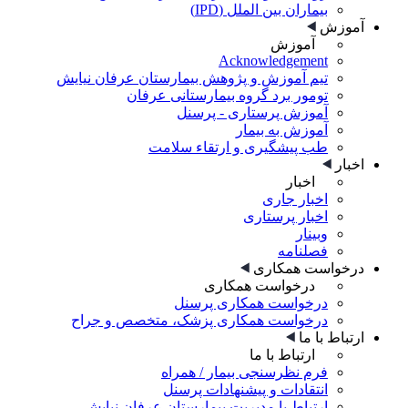
بیماران بین الملل (IPD)
آموزش
آموزش
Acknowledgement
تیم آموزش و پژوهش بیمارستان عرفان نیایش
تومور برد گروه بیمارستانی عرفان
آموزش پرستاری - پرسنل
آموزش به بیمار
طب پیشگیری و ارتقاء سلامت
اخبار
اخبار
اخبار جاری
اخبار پرستاری
وبینار
فصلنامه
درخواست همکاری
درخواست همکاری
درخواست همکاری پرسنل
درخواست همکاری پزشک، متخصص و جراح
ارتباط با ما
ارتباط با ما
فرم نظرسنجی بیمار / همراه
انتقادات و پیشنهادات پرسنل
ارتباط با مدیریت بیمارستان عرفان نیایش