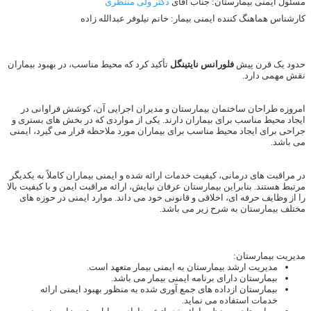
مسئول ایمنی بیمارستان: جناب آقای
دکتر ولی منتظری
کارشناس هماهنگ کننده ایمنی بیمار: خانم نیلوفر عبدالله زاده
حدود یک قرن پیش
فلورانس نایتینگل
تأکید کرد که محیط مناسب، در بهبود بیماران
نقش مهمی دارد.
امروزه طراحان ساختمان بیمارستان و مدیران اجرایی آن، کوشش فراوانی در
ایجاد محیط مناسب برای بیماران دارند. یکی از مواردی که در بخش های بستری و
جراحی برای ایجاد محیط مناسب برای بیماران مورد ملاحظه قرار می گیرد، ایمنی
می باشد.
در مراقبت های درمانی، کیفیت خدمات ارائه شده و ایمنی بیماران کاملاً به یکدیگر
مرتبط هستند. بنابراین بیمارستان عرفان نیایش، ارائه مراقبت ایمن و با کیفیت بالا
را از وظایف حرفه ای، اخلاقی و قانونی خود می داند. موارد ایمنی در حوزه های
مختلف بیمارستان به شرح زیر می باشد.
مدیریت بیمارستان:
مدیریت ارشد بیمارستان به ایمنی بیمار متعهد است.
بیمارستان دارای برنامه ایمنی بیمار می باشد.
بیمارستان ازداده های جمع آوری شده به منظور بهبود ایمنی ارائه
خدمات استفاده می نماید.