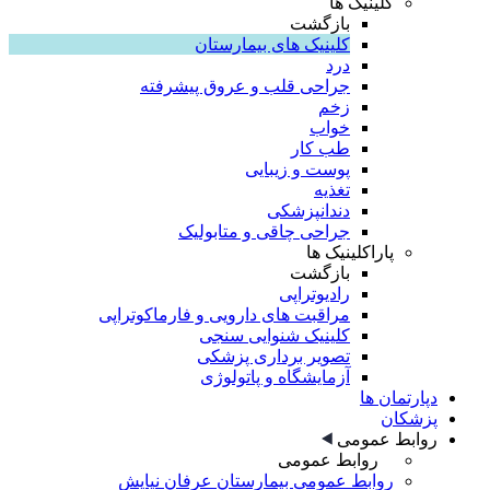
کلینیک ها
بازگشت
کلینیک های بیمارستان
درد
جراحی قلب و عروق پیشرفته
زخم
خواب
طب کار
پوست و زیبایی
تغذیه
دندانپزشکی
جراحی چاقی و متابولیک
پاراکلینیک ها
بازگشت
رادیوتراپی
مراقبت های دارویی و فارماکوتراپی
کلینیک شنوایی سنجی
تصویر برداری پزشکی
آزمایشگاه و پاتولوژی
دپارتمان ها
پزشکان
روابط عمومی
روابط عمومی
روابط عمومی بیمارستان عرفان نیایش