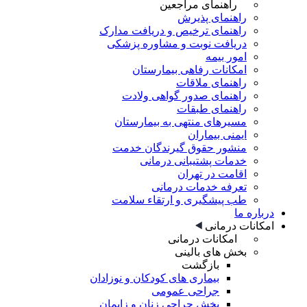
راهنمای مراجعین
راهنمای پذیرش
راهنمای ترخیص و دریافت مدارک
دریافت نوبت و مشاوره پزشکی
امور بیمه
امکانات رفاهی بیمارستان
راهنمای ملاقات
راهنمای صدور گواهی ولادت
راهنمای طبقات
مسیرهای منتهی به بیمارستان
ایمنی بیماران
منشور حقوق گیرندگان خدمت
خدمات پشتیبانی درمانی
اقامت در تهران
تعرفه خدمات درمانی
طب پیشگیری و ارتقاء سلامت
درباره ما
امکانات درمانی
امکانات درمانی
بخش های بالینی
بازگشت
بیماری های کودکان و نوزادان
جراحی عمومی
بخش جراحی زنان و زایمان