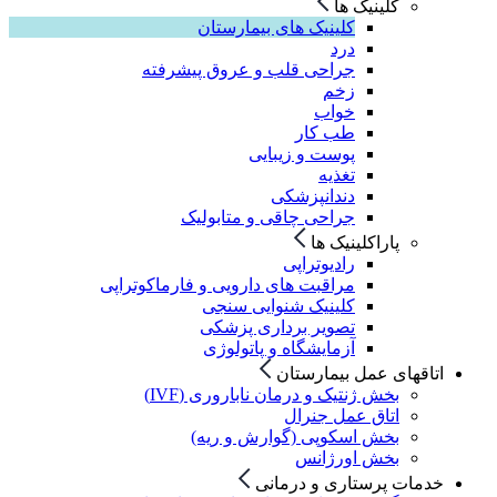
کلینیک ها
کلینیک های بیمارستان
درد
جراحی قلب و عروق پیشرفته
زخم
خواب
طب کار
پوست و زیبایی
تغذیه
دندانپزشکی
جراحی چاقی و متابولیک
پاراکلینیک ها
رادیوتراپی
مراقبت های دارویی و فارماکوتراپی
کلینیک شنوایی سنجی
تصویر برداری پزشکی
آزمایشگاه و پاتولوژی
اتاقهای عمل بیمارستان
بخش ژنتیک و درمان ناباروری (IVF)
اتاق عمل جنرال
بخش اسکوپی (گوارش و ریه)
بخش اورژانس
خدمات پرستاری و درمانی