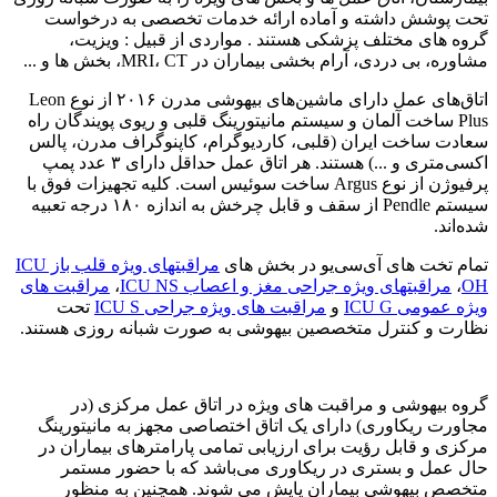
تحت پوشش داشته و آماده ارائه خدمات تخصصی به درخواست
گروه های مختلف پزشکی هستند . مواردی از قبیل : ویزیت،
مشاوره، بی دردی، آرام بخشی بیماران در MRI، CT، بخش ها و ...
اتاق‌های عمل دارای ماشین‌های بیهوشی مدرن ۲۰۱۶ از نوع Leon
Plus ساخت آلمان و سیستم مانیتورینگ قلبی و ریوی پویندگان راه
سعادت ساخت ایران (قلبی، کاردیوگرام، کاپنوگراف مدرن، پالس
اکسی‌متری و ...) هستند. هر اتاق عمل حداقل دارای ۳ عدد پمپ
پرفیوژن از نوع Argus ساخت سوئیس است. کلیه تجهیزات فوق با
سیستم Pendle از سقف و قابل چرخش به اندازه ۱۸۰ درجه تعبیه
شده‌اند.
تمام تخت های آی‌سی‌یو در بخش های
مراقبتهای ویژه قلب باز ICU
OH
،
مراقبتهای ویژه جراحی مغز و اعصاب ICU NS
،
مراقبت های
ویژه عمومی ICU G
و
مراقبت های ویژه جراحی ICU S
تحت
نظارت و کنترل متخصصین بیهوشی به صورت شبانه روزی هستند.
گروه بیهوشی و مراقبت های ویژه در اتاق عمل مرکزی (در
مجاورت ریکاوری) دارای یک اتاق اختصاصی مجهز به مانیتورینگ
مرکزی و قابل رؤیت برای ارزیابی تمامی پارامترهای بیماران در
حال عمل و بستری در ریکاوری می‌باشد که با حضور مستمر
متخصص بیهوشی بیماران پایش می شوند. همچنین به منظور