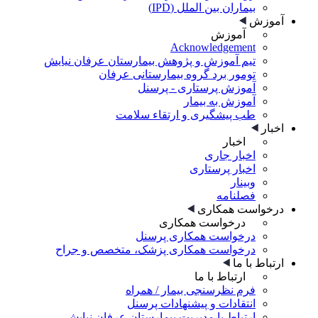
بیماران بین الملل (IPD)
آموزش
آموزش
Acknowledgement
تیم آموزش و پژوهش بیمارستان عرفان نیایش
تومور برد گروه بیمارستانی عرفان
آموزش پرستاری - پرسنل
آموزش به بیمار
طب پیشگیری و ارتقاء سلامت
اخبار
اخبار
اخبار جاری
اخبار پرستاری
وبینار
فصلنامه
درخواست همکاری
درخواست همکاری
درخواست همکاری پرسنل
درخواست همکاری پزشک، متخصص و جراح
ارتباط با ما
ارتباط با ما
فرم نظرسنجی بیمار / همراه
انتقادات و پیشنهادات پرسنل
ارتباط با مدیریت بیمارستان عرفان نیایش