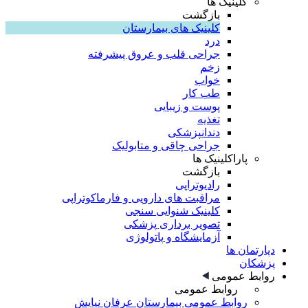
کلینیک ها
بازگشت
کلینیک های بیمارستان
درد
جراحی قلب و عروق پیشرفته
زخم
خواب
طب کار
پوست و زیبایی
تغذیه
دندانپزشکی
جراحی چاقی و متابولیک
پاراکلینیک ها
بازگشت
رادیوتراپی
مراقبت های دارویی و فارماکوتراپی
کلینیک شنوایی سنجی
تصویر برداری پزشکی
آزمایشگاه و پاتولوژی
دپارتمان ها
پزشکان
روابط عمومی
روابط عمومی
روابط عمومی بیمارستان عرفان نیایش