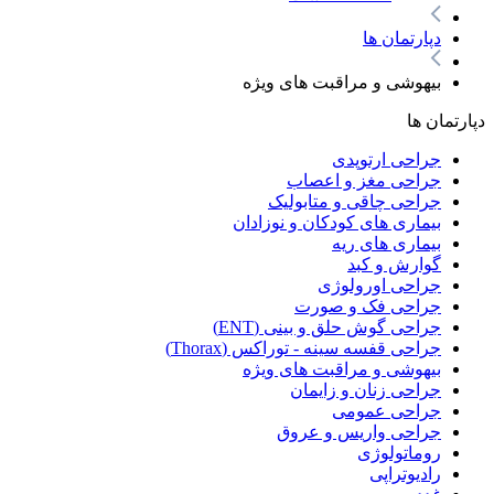
دپارتمان ها
بیهوشی و مراقبت های ویژه
دپارتمان ها
جراحی ارتوپدی
جراحی مغز و اعصاب
جراحی چاقی و متابولیک
بیماری های کودکان و نوزادان
بیماری های ریه
گوارش و کبد
جراحی اورولوژی
جراحی فک و صورت
جراحی گوش حلق و بینی (ENT)
جراحی قفسه سینه - توراکس (Thorax)
بیهوشی و مراقبت های ویژه
جراحی زنان و زایمان
جراحی عمومی
جراحی واریس و عروق
روماتولوژی
رادیوتراپی