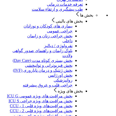
تعرفه خدمات درمانی
طب پیشگیری و ارتقاء سلامت
بخش ها
بخش های بالینی
بیماری های کودکان و نوزادان
جراحی عمومی
بخش جراحی زنان و زایمان
داخلی
نفرولوژی / دیالیز
بلوک زایمان و راهنمای صدور گواهی
ولادت
بخش بستری کوتاه مدت (Day Care)
بخش فیزیوتراپی و توانبخشی
بخش ژنتیک و درمان ناباروری (IVF)
بخش اورژانس
روانپزشکی
جراحی قلب و عروق پیشرفته
بخش های ویژه
بخش مراقبت های ویژه عمومی ICU G
بخش مراقبت های ویژه جراحی ICU S
بخش مراقبت‌های ویژه قلبی CCU - 1
بخش مراقبت‌های ویژه قلبی CCU - 2
بخش مراقبتهای ویژه جراحی مغز و