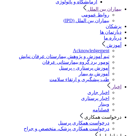
آزمایشگاه و پاتولوژی
بیماران بین الملل
روابط عمومی
بیماران بین الملل (IPD)
پزشکان
دپارتمان ها
درباره ما
آموزش
Acknowledgement
تیم آموزش و پژوهش بیمارستان عرفان نیایش
تومور برد گروه بیمارستانی عرفان
آموزش پرستاری - پرسنل
آموزش به بیمار
طب پیشگیری و ارتقاء سلامت
اخبار
اخبار جاری
اخبار پرستاری
وبینار
فصلنامه
درخواست همکاری
درخواست همکاری پرسنل
درخواست همکاری پزشک، متخصص و جراح
ارتباط با ما