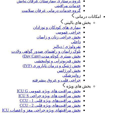
گروه پرستاری بیمارستان عرفان نیایش
خدمات مراقبتی
گروه خدمات درمانی عرفان سلامت
امکانات درمانی
بخش های بالینی
بیماری های کودکان و نوزادان
جراحی عمومی
بخش جراحی زنان و زایمان
داخلی
نفرولوژی / دیالیز
بلوک زایمان و راهنمای صدور گواهی ولادت
بخش بستری کوتاه مدت (Day Care)
بخش فیزیوتراپی و توانبخشی
بخش ژنتیک و درمان ناباروری (IVF)
بخش اورژانس
روانپزشکی
جراحی قلب و عروق پیشرفته
بخش های ویژه
بخش مراقبت های ویژه عمومی ICU G
بخش مراقبت های ویژه جراحی ICU S
بخش مراقبت‌های ویژه قلبی CCU - 1
بخش مراقبت‌های ویژه قلبی CCU - 2
بخش مراقبتهای ویژه جراحی مغز و اعصاب ICU