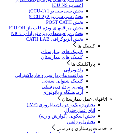
اعصاب ICU NS
بخش سی سی یو 1 (CCU-1)
بخش سی سی یو 2 (CCU-2)
بخش POST CATH
بخش مراقبتهای ویژه قلب باز ICU OH
بخش مراقبت‌های ویژه نوزادان NICU
بخش آنژیوگرافی CATH LAB
کلینیک ها
کلینیک های بیمارستان
کلینیک های بیمارستان
پاراکلینیک ها
رادیوتراپی
مراقبت های دارویی و فارماکوتراپی
کلینیک شنوایی سنجی
تصویر برداری پزشکی
آزمایشگاه و پاتولوژی
اتاقهای عمل بیمارستان
بخش ژنتیک و درمان ناباروری (IVF)
اتاق عمل جنرال
بخش اسکوپی (گوارش و ریه)
بخش اورژانس
خدمات پرستاری و درمانی