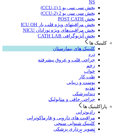
NS
بخش سی سی یو 1 (CCU-1)
بخش سی سی یو 2 (CCU-2)
بخش POST CATH
بخش مراقبتهای ویژه قلب باز ICU OH
بخش مراقبت‌های ویژه نوزادان NICU
بخش آنژیوگرافی CATH LAB
کلینیک ها
کلینیک های بیمارستان
درد
جراحی قلب و عروق پیشرفته
زخم
خواب
طب کار
پوست و زیبایی
تغذیه
دندانپزشکی
جراحی چاقی و متابولیک
پاراکلینیک ها
رادیوتراپی
مراقبت های دارویی و فارماکوتراپی
کلینیک شنوایی سنجی
تصویر برداری پزشکی