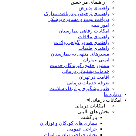
راهنمای مراجعین
راهنمای پذیرش
راهنمای ترخیص و دریافت مدارک
دریافت نوبت و مشاوره پزشکی
امور بیمه
امکانات رفاهی بیمارستان
راهنمای ملاقات
راهنمای صدور گواهی ولادت
راهنمای طبقات
مسیرهای منتهی به بیمارستان
ایمنی بیماران
منشور حقوق گیرندگان خدمت
خدمات پشتیبانی درمانی
اقامت در تهران
تعرفه خدمات درمانی
طب پیشگیری و ارتقاء سلامت
درباره ما
امکانات درمانی
امکانات درمانی
بخش های بالینی
بازگشت
بیماری های کودکان و نوزادان
جراحی عمومی
بخش جراحی زنان و زایمان