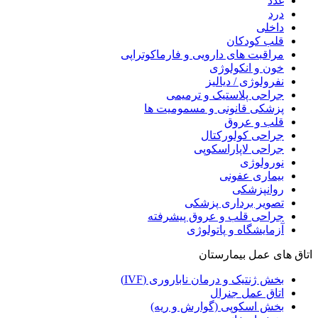
غدد
درد
داخلی
قلب کودکان
مراقبت های دارویی و فارماکوتراپی
خون و انکولوژی
نفرولوژی / دیالیز
جراحی پلاستیک و ترمیمی
پزشکی قانونی و مسمومیت ها
قلب و عروق
جراحی کولورکتال
جراحی لاپاراسکوپی
نورولوژی
بیماری عفونی
روانپزشکی
تصویر برداری پزشکی
جراحی قلب و عروق پیشرفته
آزمایشگاه و پاتولوژی
اتاق های عمل بیمارستان
بخش ژنتیک و درمان ناباروری (IVF)
اتاق عمل جنرال
بخش اسکوپی (گوارش و ریه)