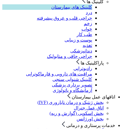
کلینیک ها
کلینیک های بیمارستان
درد
جراحی قلب و عروق پیشرفته
زخم
خواب
طب کار
پوست و زیبایی
تغذیه
دندانپزشکی
جراحی چاقی و متابولیک
پاراکلینیک ها
رادیوتراپی
مراقبت های دارویی و فارماکوتراپی
کلینیک شنوایی سنجی
تصویر برداری پزشکی
آزمایشگاه و پاتولوژی
اتاقهای عمل بیمارستان
بخش ژنتیک و درمان ناباروری (IVF)
اتاق عمل جنرال
بخش اسکوپی (گوارش و ریه)
بخش اورژانس
خدمات پرستاری و درمانی