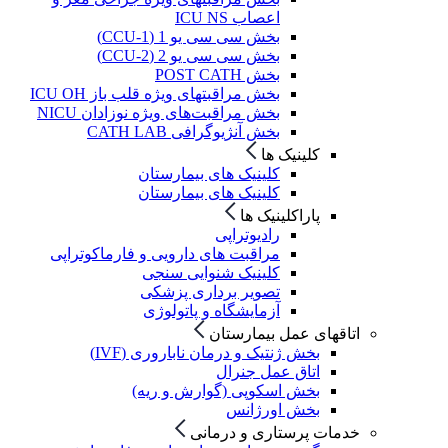
اعصاب ICU NS
بخش سی سی یو 1 (CCU-1)
بخش سی سی یو 2 (CCU-2)
بخش POST CATH
بخش مراقبتهای ویژه قلب باز ICU OH
بخش مراقبت‌های ویژه نوزادان NICU
بخش آنژیوگرافی CATH LAB
کلینیک ها
کلینیک های بیمارستان
کلینیک های بیمارستان
پاراکلینیک ها
رادیوتراپی
مراقبت های دارویی و فارماکوتراپی
کلینیک شنوایی سنجی
تصویر برداری پزشکی
آزمایشگاه و پاتولوژی
اتاقهای عمل بیمارستان
بخش ژنتیک و درمان ناباروری (IVF)
اتاق عمل جنرال
بخش اسکوپی (گوارش و ریه)
بخش اورژانس
خدمات پرستاری و درمانی