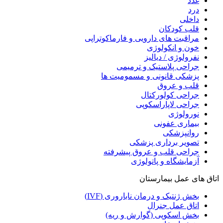
غدد
درد
داخلی
قلب کودکان
مراقبت های دارویی و فارماکوتراپی
خون و انکولوژی
نفرولوژی / دیالیز
جراحی پلاستیک و ترمیمی
پزشکی قانونی و مسمومیت ها
قلب و عروق
جراحی کولورکتال
جراحی لاپاراسکوپی
نورولوژی
بیماری عفونی
روانپزشکی
تصویر برداری پزشکی
جراحی قلب و عروق پیشرفته
آزمایشگاه و پاتولوژی
اتاق های عمل بیمارستان
بخش ژنتیک و درمان ناباروری (IVF)
اتاق عمل جنرال
بخش اسکوپی (گوارش و ریه)