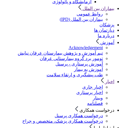
آزمایشگاه و پاتولوژی
بیماران بین الملل
روابط عمومی
بیماران بین الملل (IPD)
پزشکان
دپارتمان ها
درباره ما
آموزش
Acknowledgement
تیم آموزش و پژوهش بیمارستان عرفان نیایش
تومور برد گروه بیمارستانی عرفان
آموزش پرستاری - پرسنل
آموزش به بیمار
طب پیشگیری و ارتقاء سلامت
اخبار
اخبار جاری
اخبار پرستاری
وبینار
فصلنامه
درخواست همکاری
درخواست همکاری پرسنل
درخواست همکاری پزشک، متخصص و جراح
ارتباط با ما