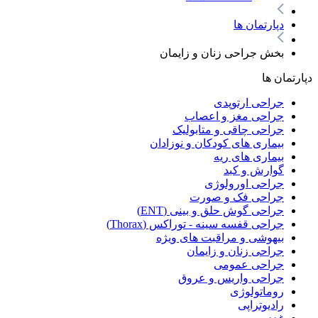
دپارتمان ها
بخش جراحی زنان و زایمان
دپارتمان ها
جراحی ارتوپدی
جراحی مغز و اعصاب
جراحی چاقی و متابولیک
بیماری های کودکان و نوزادان
بیماری های ریه
گوارش و کبد
جراحی اورولوژی
جراحی فک و صورت
جراحی گوش حلق و بینی (ENT)
جراحی قفسه سینه - توراکس (Thorax)
بیهوشی و مراقبت های ویژه
جراحی زنان و زایمان
جراحی عمومی
جراحی واریس و عروق
روماتولوژی
رادیوتراپی