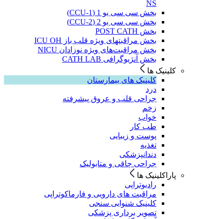
NS
بخش سی سی یو 1 (CCU-1)
بخش سی سی یو 2 (CCU-2)
بخش POST CATH
بخش مراقبتهای ویژه قلب باز ICU OH
بخش مراقبت‌های ویژه نوزادان NICU
بخش آنژیوگرافی CATH LAB
کلینیک ها
کلینیک های بیمارستان
درد
جراحی قلب و عروق پیشرفته
زخم
خواب
طب کار
پوست و زیبایی
تغذیه
دندانپزشکی
جراحی چاقی و متابولیک
پاراکلینیک ها
رادیوتراپی
مراقبت های دارویی و فارماکوتراپی
کلینیک شنوایی سنجی
تصویر برداری پزشکی