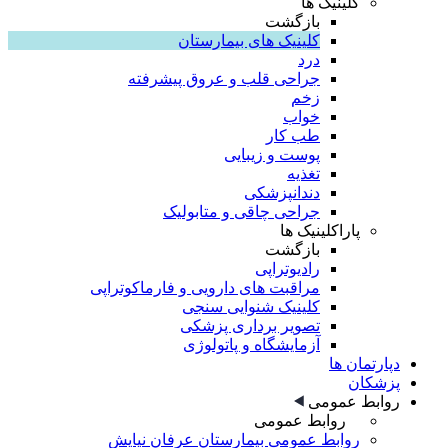
کلینیک ها
بازگشت
کلینیک های بیمارستان
درد
جراحی قلب و عروق پیشرفته
زخم
خواب
طب کار
پوست و زیبایی
تغذیه
دندانپزشکی
جراحی چاقی و متابولیک
پاراکلینیک ها
بازگشت
رادیوتراپی
مراقبت های دارویی و فارماکوتراپی
کلینیک شنوایی سنجی
تصویر برداری پزشکی
آزمایشگاه و پاتولوژی
دپارتمان ها
پزشکان
روابط عمومی
روابط عمومی
روابط عمومی بیمارستان عرفان نیایش