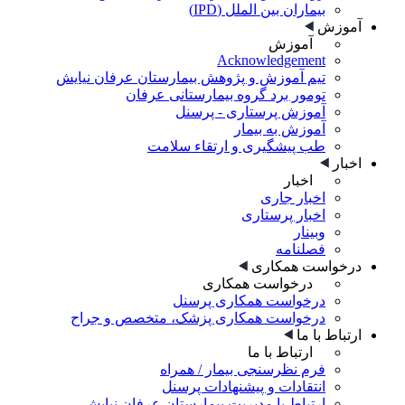
بیماران بین الملل (IPD)
آموزش
آموزش
Acknowledgement
تیم آموزش و پژوهش بیمارستان عرفان نیایش
تومور برد گروه بیمارستانی عرفان
آموزش پرستاری - پرسنل
آموزش به بیمار
طب پیشگیری و ارتقاء سلامت
اخبار
اخبار
اخبار جاری
اخبار پرستاری
وبینار
فصلنامه
درخواست همکاری
درخواست همکاری
درخواست همکاری پرسنل
درخواست همکاری پزشک، متخصص و جراح
ارتباط با ما
ارتباط با ما
فرم نظرسنجی بیمار / همراه
انتقادات و پیشنهادات پرسنل
ارتباط با مدیریت بیمارستان عرفان نیایش