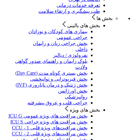
تعرفه خدمات درمانی
طب پیشگیری و ارتقاء سلامت
بخش ها
بخش های بالینی
بیماری های کودکان و نوزادان
جراحی عمومی
بخش جراحی زنان و زایمان
داخلی
نفرولوژی / دیالیز
بلوک زایمان و راهنمای صدور گواهی
ولادت
بخش بستری کوتاه مدت (Day Care)
بخش فیزیوتراپی و توانبخشی
بخش ژنتیک و درمان ناباروری (IVF)
بخش اورژانس
روانپزشکی
جراحی قلب و عروق پیشرفته
بخش های ویژه
بخش مراقبت های ویژه عمومی ICU G
بخش مراقبت های ویژه جراحی ICU S
بخش مراقبت‌های ویژه قلبی CCU - 1
بخش مراقبت‌های ویژه قلبی CCU - 2
بخش مراقبتهای ویژه جراحی مغز و