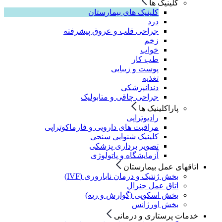
کلینیک ها
کلینیک های بیمارستان
درد
جراحی قلب و عروق پیشرفته
زخم
خواب
طب کار
پوست و زیبایی
تغذیه
دندانپزشکی
جراحی چاقی و متابولیک
پاراکلینیک ها
رادیوتراپی
مراقبت های دارویی و فارماکوتراپی
کلینیک شنوایی سنجی
تصویر برداری پزشکی
آزمایشگاه و پاتولوژی
اتاقهای عمل بیمارستان
بخش ژنتیک و درمان ناباروری (IVF)
اتاق عمل جنرال
بخش اسکوپی (گوارش و ریه)
بخش اورژانس
خدمات پرستاری و درمانی