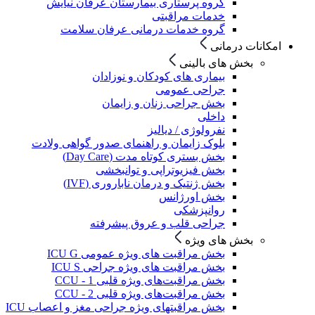
گروه پرستاری بیمارستان عرفان نیایش
خدمات مراقبتی
گروه خدمات درمانی عرفان سلامت
امکانات درمانی
بخش های بالینی
بیماری های کودکان و نوزادان
جراحی عمومی
بخش جراحی زنان و زایمان
داخلی
نفرولوژی / دیالیز
بلوک زایمان و راهنمای صدور گواهی ولادت
بخش بستری کوتاه مدت (Day Care)
بخش فیزیوتراپی و توانبخشی
بخش ژنتیک و درمان ناباروری (IVF)
بخش اورژانس
روانپزشکی
جراحی قلب و عروق پیشرفته
بخش های ویژه
بخش مراقبت های ویژه عمومی ICU G
بخش مراقبت های ویژه جراحی ICU S
بخش مراقبت‌های ویژه قلبی CCU - 1
بخش مراقبت‌های ویژه قلبی CCU - 2
بخش مراقبتهای ویژه جراحی مغز و اعصاب ICU