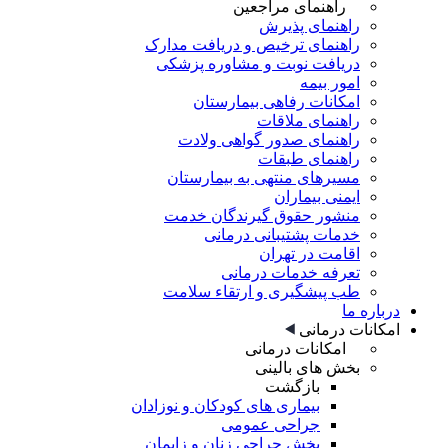
راهنمای مراجعین
راهنمای پذیرش
راهنمای ترخیص و دریافت مدارک
دریافت نوبت و مشاوره پزشکی
امور بیمه
امکانات رفاهی بیمارستان
راهنمای ملاقات
راهنمای صدور گواهی ولادت
راهنمای طبقات
مسیرهای منتهی به بیمارستان
ایمنی بیماران
منشور حقوق گیرندگان خدمت
خدمات پشتیبانی درمانی
اقامت در تهران
تعرفه خدمات درمانی
طب پیشگیری و ارتقاء سلامت
درباره ما
امکانات درمانی
امکانات درمانی
بخش های بالینی
بازگشت
بیماری های کودکان و نوزادان
جراحی عمومی
بخش جراحی زنان و زایمان