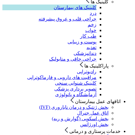
کلینیک ها
کلینیک های بیمارستان
درد
جراحی قلب و عروق پیشرفته
زخم
خواب
طب کار
پوست و زیبایی
تغذیه
دندانپزشکی
جراحی چاقی و متابولیک
پاراکلینیک ها
رادیوتراپی
مراقبت های دارویی و فارماکوتراپی
کلینیک شنوایی سنجی
تصویر برداری پزشکی
آزمایشگاه و پاتولوژی
اتاقهای عمل بیمارستان
بخش ژنتیک و درمان ناباروری (IVF)
اتاق عمل جنرال
بخش اسکوپی (گوارش و ریه)
بخش اورژانس
خدمات پرستاری و درمانی