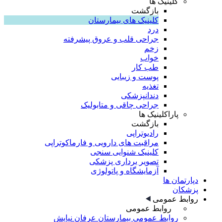
کلینیک ها
بازگشت
کلینیک های بیمارستان
درد
جراحی قلب و عروق پیشرفته
زخم
خواب
طب کار
پوست و زیبایی
تغذیه
دندانپزشکی
جراحی چاقی و متابولیک
پاراکلینیک ها
بازگشت
رادیوتراپی
مراقبت های دارویی و فارماکوتراپی
کلینیک شنوایی سنجی
تصویر برداری پزشکی
آزمایشگاه و پاتولوژی
دپارتمان ها
پزشکان
روابط عمومی
روابط عمومی
روابط عمومی بیمارستان عرفان نیایش