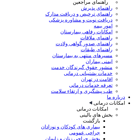
راهنمای مراجعین
راهنمای پذیرش
راهنمای ترخیص و دریافت مدارک
دریافت نوبت و مشاوره پزشکی
امور بیمه
امکانات رفاهی بیمارستان
راهنمای ملاقات
راهنمای صدور گواهی ولادت
راهنمای طبقات
مسیرهای منتهی به بیمارستان
ایمنی بیماران
منشور حقوق گیرندگان خدمت
خدمات پشتیبانی درمانی
اقامت در تهران
تعرفه خدمات درمانی
طب پیشگیری و ارتقاء سلامت
درباره ما
امکانات درمانی
امکانات درمانی
بخش های بالینی
بازگشت
بیماری های کودکان و نوزادان
جراحی عمومی
بخش جراحی زنان و زایمان