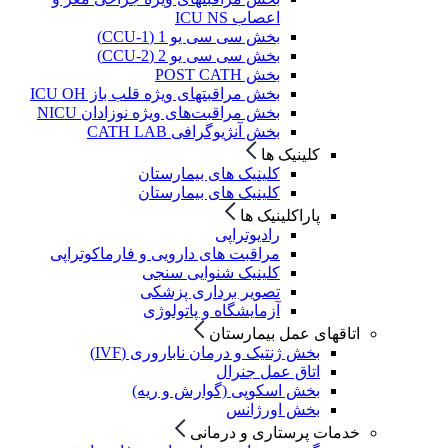
اعصاب ICU NS
بخش سی سی یو 1 (CCU-1)
بخش سی سی یو 2 (CCU-2)
بخش POST CATH
بخش مراقبتهای ویژه قلب باز ICU OH
بخش مراقبت‌های ویژه نوزادان NICU
بخش آنژیوگرافی CATH LAB
کلینیک ها
کلینیک های بیمارستان
کلینیک های بیمارستان
پاراکلینیک ها
رادیوتراپی
مراقبت های دارویی و فارماکوتراپی
کلینیک شنوایی سنجی
تصویر برداری پزشکی
آزمایشگاه و پاتولوژی
اتاقهای عمل بیمارستان
بخش ژنتیک و درمان ناباروری (IVF)
اتاق عمل جنرال
بخش اسکوپی (گوارش و ریه)
بخش اورژانس
خدمات پرستاری و درمانی