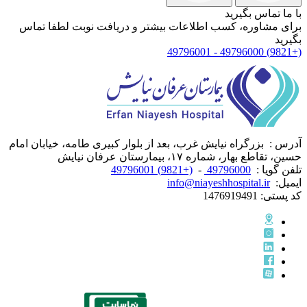
با ما تماس بگیرید
برای مشاوره، کسب اطلاعات بیشتر و دریافت نوبت لطفا تماس
بگیرید
(+9821) 49796000 - 49796001
آدرس :
بزرگراه نیایش غرب، بعد از بلوار کبیری طامه، خیابان امام
حسین، تقاطع بهار، شماره ۱۷، بیمارستان عرفان نیایش
تلفن گویا :
49796000
-
(+9821) 49796001
ایمیل:
info@niayeshhospital.ir
کد پستی:
1476919491