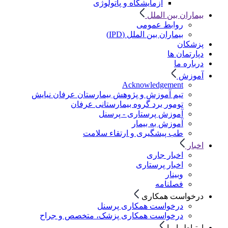
آزمایشگاه و پاتولوژی
بیماران بین الملل
روابط عمومی
بیماران بین الملل (IPD)
پزشکان
دپارتمان ها
درباره ما
آموزش
Acknowledgement
تیم آموزش و پژوهش بیمارستان عرفان نیایش
تومور برد گروه بیمارستانی عرفان
آموزش پرستاری - پرسنل
آموزش به بیمار
طب پیشگیری و ارتقاء سلامت
اخبار
اخبار جاری
اخبار پرستاری
وبینار
فصلنامه
درخواست همکاری
درخواست همکاری پرسنل
درخواست همکاری پزشک، متخصص و جراح
ارتباط با ما