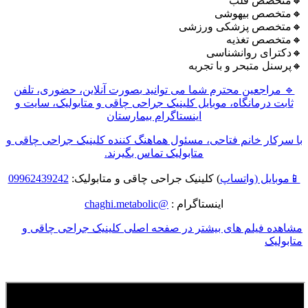
🔸متخصص قلب
🔸متخصص بیهوشی
🔸متخصص پزشکی ورزشی
🔸متخصص تغذیه
🔸دکترای روانشناسی
🔸پرسنل متبحر و با تجربه
🔹 مراجعین محترم شما می توانید بصورت آنلاین، حضوری، تلفن
ثابت درمانگاه، موبایل کلینیک جراحی چاقی و متابولیک، سایت و
اینستاگرام بیمارستان
با سرکار خانم فتاحی، مسئول هماهنگ کننده کلینیک جراحی چاقی و
متابولیک تماس بگیرند.
📱موبایل (
واتساپ
) کلینیک جراحی چاقی و متابولیک:
09962439242
اینستاگرام :
@chaghi.metabolic
مشاهده فیلم های بیشتر در صفحه اصلی کلینیک جراحی چاقی و
متابولیک