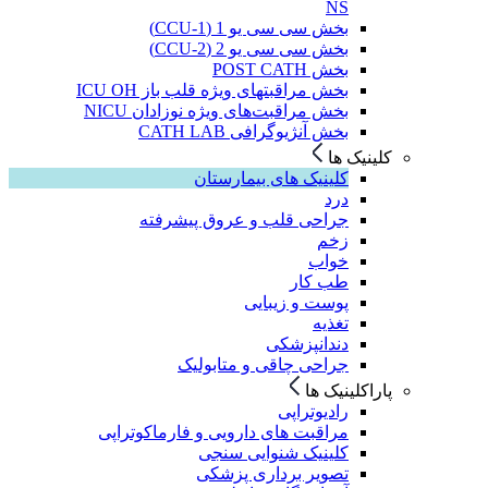
NS
بخش سی سی یو 1 (CCU-1)
بخش سی سی یو 2 (CCU-2)
بخش POST CATH
بخش مراقبتهای ویژه قلب باز ICU OH
بخش مراقبت‌های ویژه نوزادان NICU
بخش آنژیوگرافی CATH LAB
کلینیک ها
کلینیک های بیمارستان
درد
جراحی قلب و عروق پیشرفته
زخم
خواب
طب کار
پوست و زیبایی
تغذیه
دندانپزشکی
جراحی چاقی و متابولیک
پاراکلینیک ها
رادیوتراپی
مراقبت های دارویی و فارماکوتراپی
کلینیک شنوایی سنجی
تصویر برداری پزشکی