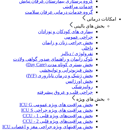
گروه پرستاری بیمارستان عرفان نیایش
خدمات مراقبتی
گروه خدمات درمانی عرفان سلامت
امکانات درمانی
بخش های بالینی
بیماری های کودکان و نوزادان
جراحی عمومی
بخش جراحی زنان و زایمان
داخلی
نفرولوژی / دیالیز
بلوک زایمان و راهنمای صدور گواهی ولادت
بخش بستری کوتاه مدت (Day Care)
بخش فیزیوتراپی و توانبخشی
بخش ژنتیک و درمان ناباروری (IVF)
بخش اورژانس
روانپزشکی
جراحی قلب و عروق پیشرفته
بخش های ویژه
بخش مراقبت های ویژه عمومی ICU G
بخش مراقبت های ویژه جراحی ICU S
بخش مراقبت‌های ویژه قلبی CCU - 1
بخش مراقبت‌های ویژه قلبی CCU - 2
بخش مراقبتهای ویژه جراحی مغز و اعصاب ICU