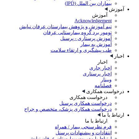
بیماران بین الملل (IPD)
آموزش
آموزش
Acknowledgement
تیم آموزش و پژوهش بیمارستان عرفان نیایش
تومور برد گروه بیمارستانی عرفان
آموزش پرستاری - پرسنل
آموزش به بیمار
طب پیشگیری و ارتقاء سلامت
اخبار
اخبار
اخبار جاری
اخبار پرستاری
وبینار
فصلنامه
درخواست همکاری
درخواست همکاری
درخواست همکاری پرسنل
درخواست همکاری پزشک، متخصص و جراح
ارتباط با ما
ارتباط با ما
فرم نظرسنجی بیمار / همراه
انتقادات و پیشنهادات پرسنل
ارتباط با مدیریت بیمارستان عرفان نیایش