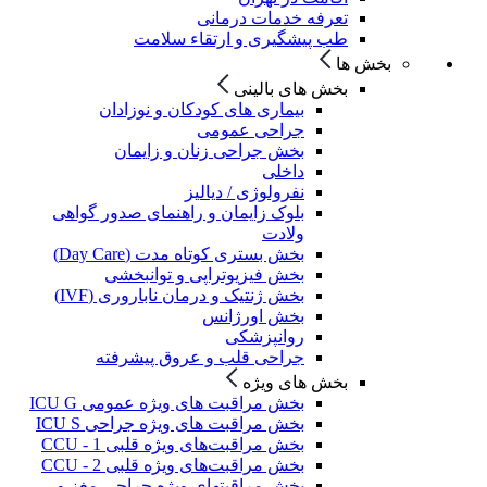
تعرفه خدمات درمانی
طب پیشگیری و ارتقاء سلامت
بخش ها
بخش های بالینی
بیماری های کودکان و نوزادان
جراحی عمومی
بخش جراحی زنان و زایمان
داخلی
نفرولوژی / دیالیز
بلوک زایمان و راهنمای صدور گواهی
ولادت
بخش بستری کوتاه مدت (Day Care)
بخش فیزیوتراپی و توانبخشی
بخش ژنتیک و درمان ناباروری (IVF)
بخش اورژانس
روانپزشکی
جراحی قلب و عروق پیشرفته
بخش های ویژه
بخش مراقبت های ویژه عمومی ICU G
بخش مراقبت های ویژه جراحی ICU S
بخش مراقبت‌های ویژه قلبی CCU - 1
بخش مراقبت‌های ویژه قلبی CCU - 2
بخش مراقبتهای ویژه جراحی مغز و