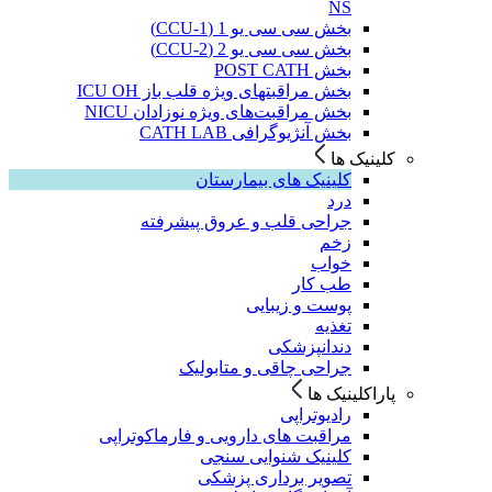
NS
بخش سی سی یو 1 (CCU-1)
بخش سی سی یو 2 (CCU-2)
بخش POST CATH
بخش مراقبتهای ویژه قلب باز ICU OH
بخش مراقبت‌های ویژه نوزادان NICU
بخش آنژیوگرافی CATH LAB
کلینیک ها
کلینیک های بیمارستان
درد
جراحی قلب و عروق پیشرفته
زخم
خواب
طب کار
پوست و زیبایی
تغذیه
دندانپزشکی
جراحی چاقی و متابولیک
پاراکلینیک ها
رادیوتراپی
مراقبت های دارویی و فارماکوتراپی
کلینیک شنوایی سنجی
تصویر برداری پزشکی