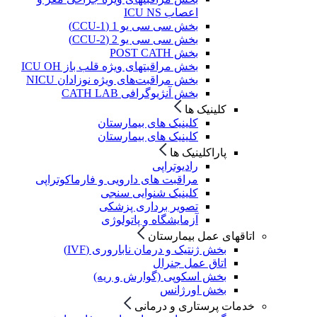
اعصاب ICU NS
بخش سی سی یو 1 (CCU-1)
بخش سی سی یو 2 (CCU-2)
بخش POST CATH
بخش مراقبتهای ویژه قلب باز ICU OH
بخش مراقبت‌های ویژه نوزادان NICU
بخش آنژیوگرافی CATH LAB
کلینیک ها
کلینیک های بیمارستان
کلینیک های بیمارستان
پاراکلینیک ها
رادیوتراپی
مراقبت های دارویی و فارماکوتراپی
کلینیک شنوایی سنجی
تصویر برداری پزشکی
آزمایشگاه و پاتولوژی
اتاقهای عمل بیمارستان
بخش ژنتیک و درمان ناباروری (IVF)
اتاق عمل جنرال
بخش اسکوپی (گوارش و ریه)
بخش اورژانس
خدمات پرستاری و درمانی