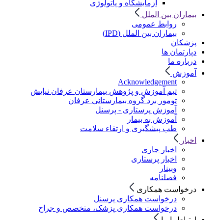
آزمایشگاه و پاتولوژی
بیماران بین الملل
روابط عمومی
بیماران بین الملل (IPD)
پزشکان
دپارتمان ها
درباره ما
آموزش
Acknowledgement
تیم آموزش و پژوهش بیمارستان عرفان نیایش
تومور برد گروه بیمارستانی عرفان
آموزش پرستاری - پرسنل
آموزش به بیمار
طب پیشگیری و ارتقاء سلامت
اخبار
اخبار جاری
اخبار پرستاری
وبینار
فصلنامه
درخواست همکاری
درخواست همکاری پرسنل
درخواست همکاری پزشک، متخصص و جراح
ارتباط با ما