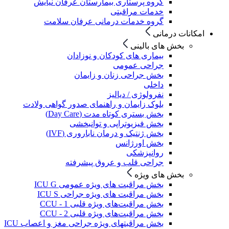
گروه پرستاری بیمارستان عرفان نیایش
خدمات مراقبتی
گروه خدمات درمانی عرفان سلامت
امکانات درمانی
بخش های بالینی
بیماری های کودکان و نوزادان
جراحی عمومی
بخش جراحی زنان و زایمان
داخلی
نفرولوژی / دیالیز
بلوک زایمان و راهنمای صدور گواهی ولادت
بخش بستری کوتاه مدت (Day Care)
بخش فیزیوتراپی و توانبخشی
بخش ژنتیک و درمان ناباروری (IVF)
بخش اورژانس
روانپزشکی
جراحی قلب و عروق پیشرفته
بخش های ویژه
بخش مراقبت های ویژه عمومی ICU G
بخش مراقبت های ویژه جراحی ICU S
بخش مراقبت‌های ویژه قلبی CCU - 1
بخش مراقبت‌های ویژه قلبی CCU - 2
بخش مراقبتهای ویژه جراحی مغز و اعصاب ICU