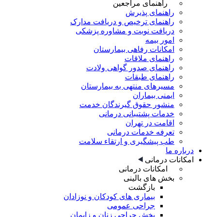
راهنمای مراجعین
راهنمای پذیرش
راهنمای ترخیص و دریافت مدارک
دریافت نوبت و مشاوره پزشکی
امور بیمه
امکانات رفاهی بیمارستان
راهنمای ملاقات
راهنمای صدور گواهی ولادت
راهنمای طبقات
مسیرهای منتهی به بیمارستان
ایمنی بیماران
منشور حقوق گیرندگان خدمت
خدمات پشتیبانی درمانی
اقامت در تهران
تعرفه خدمات درمانی
طب پیشگیری و ارتقاء سلامت
درباره ما
امکانات درمانی
امکانات درمانی
بخش های بالینی
بازگشت
بیماری های کودکان و نوزادان
جراحی عمومی
بخش جراحی زنان و زایمان