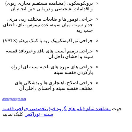
برونکوسکوپی (مشاهده مستقیم مجاری ریوی)
و اقدامات تشخیصی و درمانی حین انجام آن
جراحی تومور ها و ضایعات مختلف ریه، مری،
جدار سینه، میان سینه، غده تیموس، نای، فضای
جنب ریه
جراحی توراکوسکوپیک ریه با کمک ویدئو (VATS)
جراحی ترمیم آسیب های نافذ و غیرنافذ قفسه
سینه و احشای داخل آن
جراحی های مهره های ناحیه سینه ای از راه
بازکردن قفسه سینه
جراحی اصلاح ناهنجاری ها و بدشکلی های
مختلف قفسه سینه و احشای داخلی آن
drsadeghbeigee.com
جهت
مشاهده تمام فیلم های گروه فوق تخصصی جراحی قفسه
سینه - توراکس
کلیک نمایید