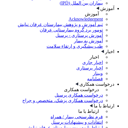
بیماران بین الملل (IPD)
آموزش
آموزش
Acknowledgement
تیم آموزش و پژوهش بیمارستان عرفان نیایش
تومور برد گروه بیمارستانی عرفان
آموزش پرستاری - پرسنل
آموزش به بیمار
طب پیشگیری و ارتقاء سلامت
اخبار
اخبار
اخبار جاری
اخبار پرستاری
وبینار
فصلنامه
درخواست همکاری
درخواست همکاری
درخواست همکاری پرسنل
درخواست همکاری پزشک، متخصص و جراح
ارتباط با ما
ارتباط با ما
فرم نظرسنجی بیمار / همراه
انتقادات و پیشنهادات پرسنل
ارتباط با مدیریت بیمارستان عرفان نیایش