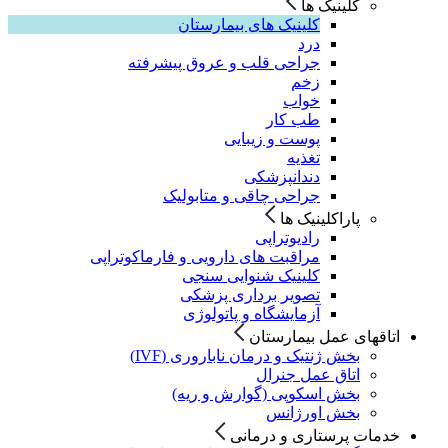
کلینیک ها
کلینیک های بیمارستان
درد
جراحی قلب و عروق پیشرفته
زخم
خواب
طب کار
پوست و زیبایی
تغذیه
دندانپزشکی
جراحی چاقی و متابولیک
پاراکلینیک ها
رادیوتراپی
مراقبت های دارویی و فارماکوتراپی
کلینیک شنوایی سنجی
تصویر برداری پزشکی
آزمایشگاه و پاتولوژی
اتاقهای عمل بیمارستان
بخش ژنتیک و درمان ناباروری (IVF)
اتاق عمل جنرال
بخش اسکوپی (گوارش و ریه)
بخش اورژانس
خدمات پرستاری و درمانی