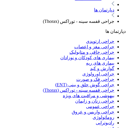
دپارتمان ها
جراحی قفسه سینه - توراکس (Thorax)
دپارتمان ها
جراحی ارتوپدی
جراحی مغز و اعصاب
جراحی چاقی و متابولیک
بیماری های کودکان و نوزادان
بیماری های ریه
گوارش و کبد
جراحی اورولوژی
جراحی فک و صورت
جراحی گوش حلق و بینی (ENT)
جراحی قفسه سینه - توراکس (Thorax)
بیهوشی و مراقبت های ویژه
جراحی زنان و زایمان
جراحی عمومی
جراحی واریس و عروق
روماتولوژی
رادیوتراپی