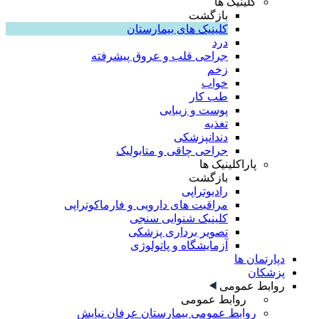
کلینیک ها
بازگشت
کلینیک های بیمارستان
درد
جراحی قلب و عروق پیشرفته
زخم
خواب
طب کار
پوست و زیبایی
تغذیه
دندانپزشکی
جراحی چاقی و متابولیک
پاراکلینیک ها
بازگشت
رادیوتراپی
مراقبت های دارویی و فارماکوتراپی
کلینیک شنوایی سنجی
تصویر برداری پزشکی
آزمایشگاه و پاتولوژی
دپارتمان ها
پزشکان
روابط عمومی
روابط عمومی
روابط عمومی بیمارستان عرفان نیایش