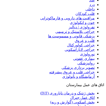
غدد
درد
داخلی
قلب کودکان
مراقبت های دارویی و فارماکوتراپی
خون و انکولوژی
نفرولوژی / دیالیز
جراحی پلاستیک و ترمیمی
پزشکی قانونی و مسمومیت ها
قلب و عروق
جراحی کولورکتال
جراحی لاپاراسکوپی
نورولوژی
بیماری عفونی
روانپزشکی
تصویر برداری پزشکی
جراحی قلب و عروق پیشرفته
آزمایشگاه و پاتولوژی
اتاق های عمل بیمارستان
بخش ژنتیک و درمان ناباروری (IVF)
اتاق عمل جنرال
بخش اسکوپی (گوارش و ریه)