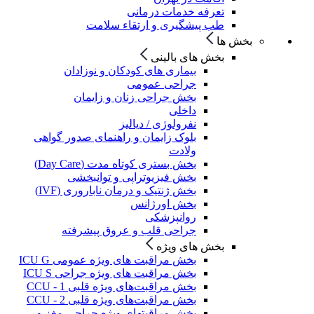
تعرفه خدمات درمانی
طب پیشگیری و ارتقاء سلامت
بخش ها
بخش های بالینی
بیماری های کودکان و نوزادان
جراحی عمومی
بخش جراحی زنان و زایمان
داخلی
نفرولوژی / دیالیز
بلوک زایمان و راهنمای صدور گواهی
ولادت
بخش بستری کوتاه مدت (Day Care)
بخش فیزیوتراپی و توانبخشی
بخش ژنتیک و درمان ناباروری (IVF)
بخش اورژانس
روانپزشکی
جراحی قلب و عروق پیشرفته
بخش های ویژه
بخش مراقبت های ویژه عمومی ICU G
بخش مراقبت های ویژه جراحی ICU S
بخش مراقبت‌های ویژه قلبی CCU - 1
بخش مراقبت‌های ویژه قلبی CCU - 2
بخش مراقبتهای ویژه جراحی مغز و