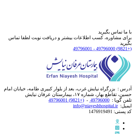
با ما تماس بگیرید
برای مشاوره، کسب اطلاعات بیشتر و دریافت نوبت لطفا تماس
بگیرید
(+9821) 49796000 - 49796001
آدرس :
بزرگراه نیایش غرب، بعد از بلوار کبیری طامه، خیابان امام
حسین، تقاطع بهار، شماره ۱۷، بیمارستان عرفان نیایش
تلفن گویا :
49796000
-
(+9821) 49796001
ایمیل:
info@niayeshhospital.ir
کد پستی:
1476919491