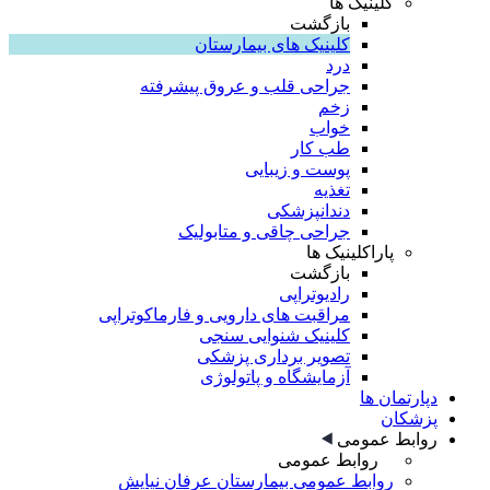
کلینیک ها
بازگشت
کلینیک های بیمارستان
درد
جراحی قلب و عروق پیشرفته
زخم
خواب
طب کار
پوست و زیبایی
تغذیه
دندانپزشکی
جراحی چاقی و متابولیک
پاراکلینیک ها
بازگشت
رادیوتراپی
مراقبت های دارویی و فارماکوتراپی
کلینیک شنوایی سنجی
تصویر برداری پزشکی
آزمایشگاه و پاتولوژی
دپارتمان ها
پزشکان
روابط عمومی
روابط عمومی
روابط عمومی بیمارستان عرفان نیایش