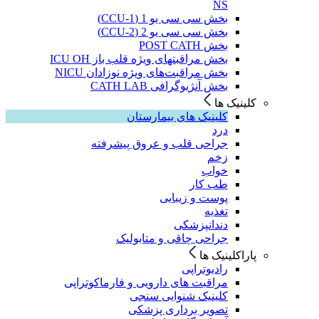
NS
بخش سی سی یو 1 (CCU-1)
بخش سی سی یو 2 (CCU-2)
بخش POST CATH
بخش مراقبتهای ویژه قلب باز ICU OH
بخش مراقبت‌های ویژه نوزادان NICU
بخش آنژیوگرافی CATH LAB
کلینیک ها
کلینیک های بیمارستان
درد
جراحی قلب و عروق پیشرفته
زخم
خواب
طب کار
پوست و زیبایی
تغذیه
دندانپزشکی
جراحی چاقی و متابولیک
پاراکلینیک ها
رادیوتراپی
مراقبت های دارویی و فارماکوتراپی
کلینیک شنوایی سنجی
تصویر برداری پزشکی