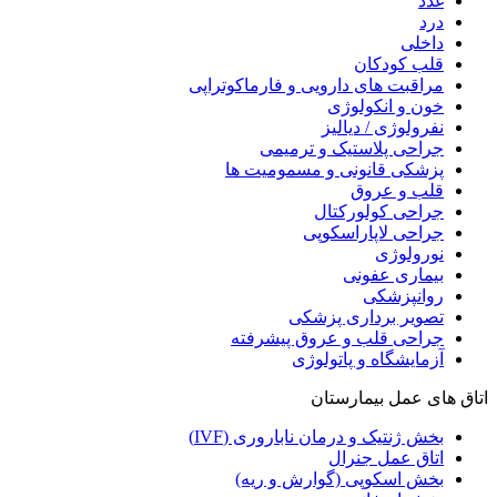
غدد
درد
داخلی
قلب کودکان
مراقبت های دارویی و فارماکوتراپی
خون و انکولوژی
نفرولوژی / دیالیز
جراحی پلاستیک و ترمیمی
پزشکی قانونی و مسمومیت ها
قلب و عروق
جراحی کولورکتال
جراحی لاپاراسکوپی
نورولوژی
بیماری عفونی
روانپزشکی
تصویر برداری پزشکی
جراحی قلب و عروق پیشرفته
آزمایشگاه و پاتولوژی
اتاق های عمل بیمارستان
بخش ژنتیک و درمان ناباروری (IVF)
اتاق عمل جنرال
بخش اسکوپی (گوارش و ریه)