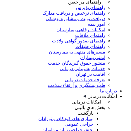
راهنمای مراجعین
راهنمای پذیرش
راهنمای ترخیص و دریافت مدارک
دریافت نوبت و مشاوره پزشکی
امور بیمه
امکانات رفاهی بیمارستان
راهنمای ملاقات
راهنمای صدور گواهی ولادت
راهنمای طبقات
مسیرهای منتهی به بیمارستان
ایمنی بیماران
منشور حقوق گیرندگان خدمت
خدمات پشتیبانی درمانی
اقامت در تهران
تعرفه خدمات درمانی
طب پیشگیری و ارتقاء سلامت
درباره ما
امکانات درمانی
امکانات درمانی
بخش های بالینی
بازگشت
بیماری های کودکان و نوزادان
جراحی عمومی
بخش جراحی زنان و زایمان