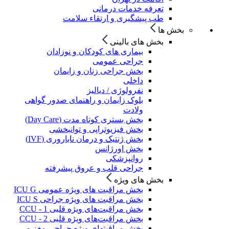
تعرفه خدمات درمانی
طب پیشگیری و ارتقاء سلامت
بخش ها
بخش های بالینی
بیماری های کودکان و نوزادان
جراحی عمومی
بخش جراحی زنان و زایمان
داخلی
نفرولوژی / دیالیز
بلوک زایمان و راهنمای صدور گواهی
ولادت
بخش بستری کوتاه مدت (Day Care)
بخش فیزیوتراپی و توانبخشی
بخش ژنتیک و درمان ناباروری (IVF)
بخش اورژانس
روانپزشکی
جراحی قلب و عروق پیشرفته
بخش های ویژه
بخش مراقبت های ویژه عمومی ICU G
بخش مراقبت های ویژه جراحی ICU S
بخش مراقبت‌های ویژه قلبی CCU - 1
بخش مراقبت‌های ویژه قلبی CCU - 2
بخش مراقبتهای ویژه جراحی مغز و