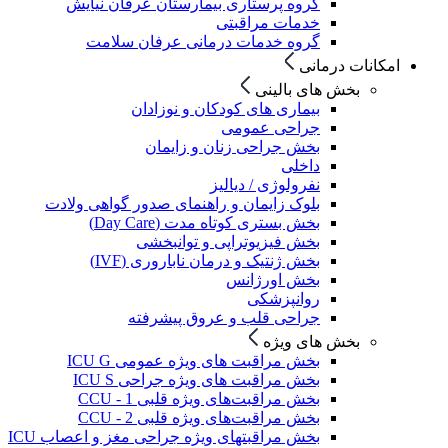
گروه پرستاری بیمارستان عرفان نیایش
خدمات مراقبتی
گروه خدمات درمانی عرفان سلامت
امکانات درمانی
بخش های بالینی
بیماری های کودکان و نوزادان
جراحی عمومی
بخش جراحی زنان و زایمان
داخلی
نفرولوژی / دیالیز
بلوک زایمان و راهنمای صدور گواهی ولادت
بخش بستری کوتاه مدت (Day Care)
بخش فیزیوتراپی و توانبخشی
بخش ژنتیک و درمان ناباروری (IVF)
بخش اورژانس
روانپزشکی
جراحی قلب و عروق پیشرفته
بخش های ویژه
بخش مراقبت های ویژه عمومی ICU G
بخش مراقبت های ویژه جراحی ICU S
بخش مراقبت‌های ویژه قلبی CCU - 1
بخش مراقبت‌های ویژه قلبی CCU - 2
بخش مراقبتهای ویژه جراحی مغز و اعصاب ICU