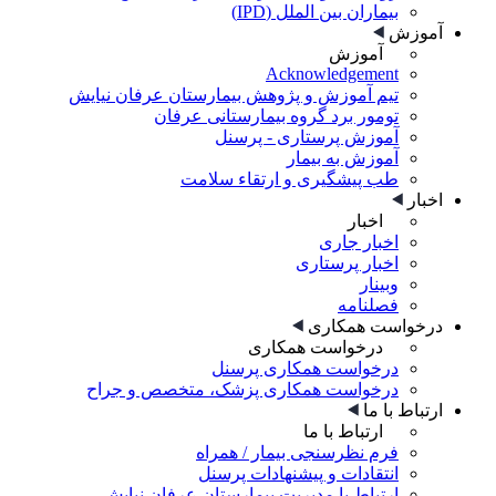
بیماران بین الملل (IPD)
آموزش
آموزش
Acknowledgement
تیم آموزش و پژوهش بیمارستان عرفان نیایش
تومور برد گروه بیمارستانی عرفان
آموزش پرستاری - پرسنل
آموزش به بیمار
طب پیشگیری و ارتقاء سلامت
اخبار
اخبار
اخبار جاری
اخبار پرستاری
وبینار
فصلنامه
درخواست همکاری
درخواست همکاری
درخواست همکاری پرسنل
درخواست همکاری پزشک، متخصص و جراح
ارتباط با ما
ارتباط با ما
فرم نظرسنجی بیمار / همراه
انتقادات و پیشنهادات پرسنل
ارتباط با مدیریت بیمارستان عرفان نیایش