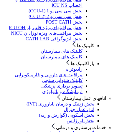
اعصاب ICU NS
بخش سی سی یو 1 (CCU-1)
بخش سی سی یو 2 (CCU-2)
بخش POST CATH
بخش مراقبتهای ویژه قلب باز ICU OH
بخش مراقبت‌های ویژه نوزادان NICU
بخش آنژیوگرافی CATH LAB
کلینیک ها
کلینیک های بیمارستان
کلینیک های بیمارستان
پاراکلینیک ها
رادیوتراپی
مراقبت های دارویی و فارماکوتراپی
کلینیک شنوایی سنجی
تصویر برداری پزشکی
آزمایشگاه و پاتولوژی
اتاقهای عمل بیمارستان
بخش ژنتیک و درمان ناباروری (IVF)
اتاق عمل جنرال
بخش اسکوپی (گوارش و ریه)
بخش اورژانس
خدمات پرستاری و درمانی