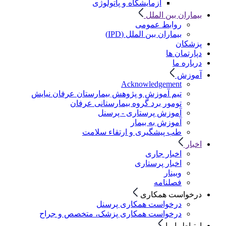
آزمایشگاه و پاتولوژی
بیماران بین الملل
روابط عمومی
بیماران بین الملل (IPD)
پزشکان
دپارتمان ها
درباره ما
آموزش
Acknowledgement
تیم آموزش و پژوهش بیمارستان عرفان نیایش
تومور برد گروه بیمارستانی عرفان
آموزش پرستاری - پرسنل
آموزش به بیمار
طب پیشگیری و ارتقاء سلامت
اخبار
اخبار جاری
اخبار پرستاری
وبینار
فصلنامه
درخواست همکاری
درخواست همکاری پرسنل
درخواست همکاری پزشک، متخصص و جراح
ارتباط با ما