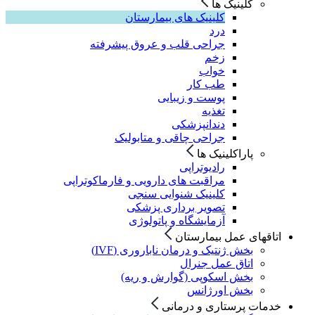
کلینیک ها
کلینیک های بیمارستان
درد
جراحی قلب و عروق پیشرفته
زخم
خواب
طب کار
پوست و زیبایی
تغذیه
دندانپزشکی
جراحی چاقی و متابولیک
پاراکلینیک ها
رادیوتراپی
مراقبت های دارویی و فارماکوتراپی
کلینیک شنوایی سنجی
تصویر برداری پزشکی
آزمایشگاه و پاتولوژی
اتاقهای عمل بیمارستان
بخش ژنتیک و درمان ناباروری (IVF)
اتاق عمل جنرال
بخش اسکوپی (گوارش و ریه)
بخش اورژانس
خدمات پرستاری و درمانی