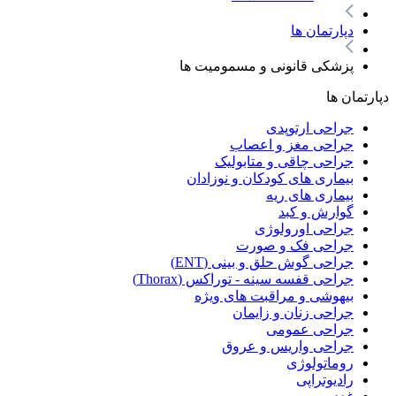
دپارتمان ها
پزشکی قانونی و مسمومیت ها
دپارتمان ها
جراحی ارتوپدی
جراحی مغز و اعصاب
جراحی چاقی و متابولیک
بیماری های کودکان و نوزادان
بیماری های ریه
گوارش و کبد
جراحی اورولوژی
جراحی فک و صورت
جراحی گوش حلق و بینی (ENT)
جراحی قفسه سینه - توراکس (Thorax)
بیهوشی و مراقبت های ویژه
جراحی زنان و زایمان
جراحی عمومی
جراحی واریس و عروق
روماتولوژی
رادیوتراپی