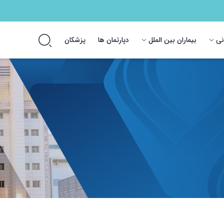
انی
بیماران بین الملل
دپارتمان ها
پزشکان