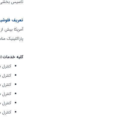
تاسیس بخشی مس
تعریف فلوشیپ
پاراکلینیک من
کلیه خدمات ای
کنترل د
کنترل د
کنترل د
کنترل د
کنترل د
کنترل د