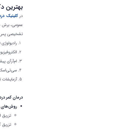
بهترین د
در
کلینیک درد
عمومی، برش جر
تشخیصی پس از 
رادیولوژی (X-Ray)
الکتروفیزی
ام‌آرآی پیشرفت
سی‌تی‌اسکن (Scan
آزمایشات 
درمان کمر درد
روش‌های ک
تزریق ا
تزریق گاز 