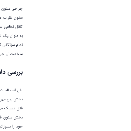
جراحی ستون فق
ستون فقرات عن
کانال نخاعی ست
به عنوان یک ق
تمام سؤالاتی 
متخصصان جراح
بررسی دلا
علل انحطاط دی
بخش بین مهره‌
فتق دیسک می‌ت
بخش ستون فقرا
خود را بسوزان