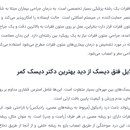
رات یک رشته پزشکی بسیار تخصصی است. به درمان جراحی بیماران مبتلا به شکایا
صر حمایت‌کننده در سیستم اسکلتی است. حالت ایستاده را امکان‌پذیر می‌کند 
ون فقرات قرار دارد؛ بنابراین، عمل بر روی ستون فقرات به بالاترین دقت و یک جرا
اعده، جراحی ستون فقرات نیاز به یک رویکرد بین رشته‌ای دارد. این بدان معن
که در مورد تشخیص و درمان بیماری‌های ستون فقرات مطرح می‌شود استفاده می‌کنن
ی مغز و اعصاب می‌شود.
یل فتق دیسک از دید بهترین دکتر دیسک کمر
سک‌های بین مهره‌ای بسیار متفاوت است. این‌ها شامل استرس فشاری مداوم بر رو
ای، عدم ورزش و کیفیت پایین بافت ارثی است.
واند باعث درد رادیکول (مربوط به ریشه‌های عصبی، رادیکس) یا ناراحتی شود. ا
ت دارای دو ریشه عصبی در هر طرف (راست و چپ) است. به عنوان مثال، ریشه عص
ید، این درد سوختگی از طریق اعصاب بازو به ریشه خلفی و از آنجا از طریق نخ