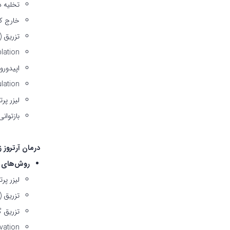
تخلیه دیسک به ر
خارج ک
تزریق Platlet Rich Plasma (PRP)
lation
اپیدور
lation
لیزر پرتوان پوستی 
بازتوانی‌ ی
درمان آرتروز 
روش‌های کن
لیزر پرت
تزریق (Platlet Rich Plasma PRP
تزریق گاز اوز
vation