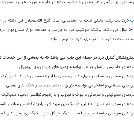
تقل، برای کنترل هر چه بهتر و مناسبتر دردهای حاد و مزمن در هر بیمارستان و م
 درد:
یک رشته بالینی است که چندسالی است فارغ التحصیلان این رشته در ایر
آمریکا بیش از 50 سال می باشد. پزشک فلوشیپ درد به بررسی و مطالعه انواع سندرومها
اسب نسبت به درمان سندرومهای درد اقدام می نماید.
نترونشنال کنترل درد در حیطه این طب می باشد که به بخشی از این خدمات در
ردهای حاد پس از عمل جراحی بواسطه پمپ های وریدی و یا اپیدورال
ردهای مفصلی بواسطه تزریقهای داخل مفصلی یا اطراف مفصلی داروها، استروئید، پ
ردهای عضلانی و استخوانی بواسطه تزریق در نقاط دردناک و شبکه های عصبی
ردهای سمپاتیکی و سرطانی با بلوک و نورولیز و یا رادیوفرکوانسی زنجیره سمپاتیک
ردهای ستون فقرات بواسطه لیزر دیسک بین مهره ای ، رادیوفرکوانسی مفاصل فاست
ردهای سرطانی بواسطه نورولیز اعصاب درگیر در کل بدن و کارگذاری پمپ های انفوزیو