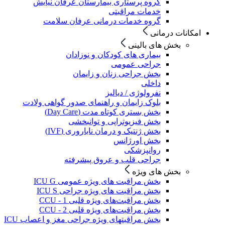
گروه پرستاری بیمارستان عرفان نیایش
خدمات مراقبتی
گروه خدمات درمانی عرفان سلامت
امکانات درمانی
بخش های بالینی
بیماری های کودکان و نوزادان
جراحی عمومی
بخش جراحی زنان و زایمان
داخلی
نفرولوژی / دیالیز
بلوک زایمان و راهنمای صدور گواهی ولادت
بخش بستری کوتاه مدت (Day Care)
بخش فیزیوتراپی و توانبخشی
بخش ژنتیک و درمان ناباروری (IVF)
بخش اورژانس
روانپزشکی
جراحی قلب و عروق پیشرفته
بخش های ویژه
بخش مراقبت های ویژه عمومی ICU G
بخش مراقبت های ویژه جراحی ICU S
بخش مراقبت‌های ویژه قلبی CCU - 1
بخش مراقبت‌های ویژه قلبی CCU - 2
بخش مراقبتهای ویژه جراحی مغز و اعصاب ICU