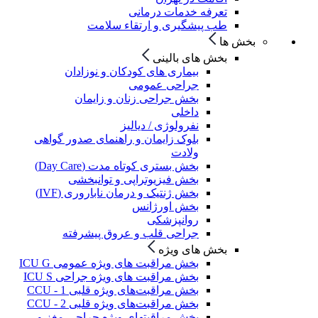
تعرفه خدمات درمانی
طب پیشگیری و ارتقاء سلامت
بخش ها
بخش های بالینی
بیماری های کودکان و نوزادان
جراحی عمومی
بخش جراحی زنان و زایمان
داخلی
نفرولوژی / دیالیز
بلوک زایمان و راهنمای صدور گواهی
ولادت
بخش بستری کوتاه مدت (Day Care)
بخش فیزیوتراپی و توانبخشی
بخش ژنتیک و درمان ناباروری (IVF)
بخش اورژانس
روانپزشکی
جراحی قلب و عروق پیشرفته
بخش های ویژه
بخش مراقبت های ویژه عمومی ICU G
بخش مراقبت های ویژه جراحی ICU S
بخش مراقبت‌های ویژه قلبی CCU - 1
بخش مراقبت‌های ویژه قلبی CCU - 2
بخش مراقبتهای ویژه جراحی مغز و