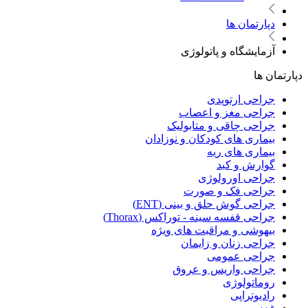
دپارتمان ها
آزمایشگاه و پاتولوژی
دپارتمان ها
جراحی ارتوپدی
جراحی مغز و اعصاب
جراحی چاقی و متابولیک
بیماری های کودکان و نوزادان
بیماری های ریه
گوارش و کبد
جراحی اورولوژی
جراحی فک و صورت
جراحی گوش حلق و بینی (ENT)
جراحی قفسه سینه - توراکس (Thorax)
بیهوشی و مراقبت های ویژه
جراحی زنان و زایمان
جراحی عمومی
جراحی واریس و عروق
روماتولوژی
رادیوتراپی