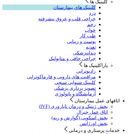
کلینیک ها
کلینیک های بیمارستان
درد
جراحی قلب و عروق پیشرفته
زخم
خواب
طب کار
پوست و زیبایی
تغذیه
دندانپزشکی
جراحی چاقی و متابولیک
پاراکلینیک ها
رادیوتراپی
مراقبت های دارویی و فارماکوتراپی
کلینیک شنوایی سنجی
تصویر برداری پزشکی
آزمایشگاه و پاتولوژی
اتاقهای عمل بیمارستان
بخش ژنتیک و درمان ناباروری (IVF)
اتاق عمل جنرال
بخش اسکوپی (گوارش و ریه)
بخش اورژانس
خدمات پرستاری و درمانی