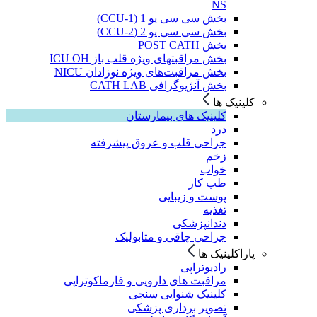
NS
بخش سی سی یو 1 (CCU-1)
بخش سی سی یو 2 (CCU-2)
بخش POST CATH
بخش مراقبتهای ویژه قلب باز ICU OH
بخش مراقبت‌های ویژه نوزادان NICU
بخش آنژیوگرافی CATH LAB
کلینیک ها
کلینیک های بیمارستان
درد
جراحی قلب و عروق پیشرفته
زخم
خواب
طب کار
پوست و زیبایی
تغذیه
دندانپزشکی
جراحی چاقی و متابولیک
پاراکلینیک ها
رادیوتراپی
مراقبت های دارویی و فارماکوتراپی
کلینیک شنوایی سنجی
تصویر برداری پزشکی