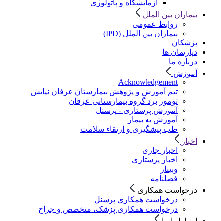
آزمایشگاه و پاتولوژی
بیماران بین الملل
روابط عمومی
بیماران بین الملل (IPD)
پزشکان
دپارتمان ها
درباره ما
آموزش
Acknowledgement
تیم آموزش و پژوهش بیمارستان عرفان نیایش
تومور برد گروه بیمارستانی عرفان
آموزش پرستاری - پرسنل
آموزش به بیمار
طب پیشگیری و ارتقاء سلامت
اخبار
اخبار جاری
اخبار پرستاری
وبینار
فصلنامه
درخواست همکاری
درخواست همکاری پرسنل
درخواست همکاری پزشک، متخصص و جراح
ارتباط با ما