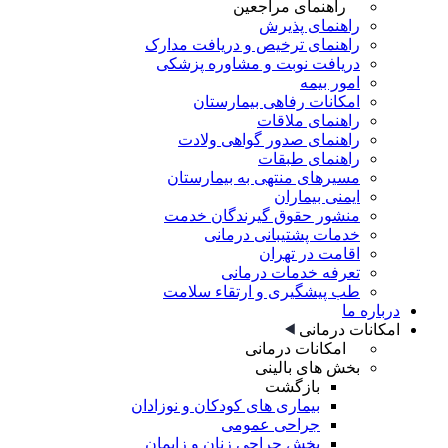
راهنمای مراجعین
راهنمای پذیرش
راهنمای ترخیص و دریافت مدارک
دریافت نوبت و مشاوره پزشکی
امور بیمه
امکانات رفاهی بیمارستان
راهنمای ملاقات
راهنمای صدور گواهی ولادت
راهنمای طبقات
مسیرهای منتهی به بیمارستان
ایمنی بیماران
منشور حقوق گیرندگان خدمت
خدمات پشتیبانی درمانی
اقامت در تهران
تعرفه خدمات درمانی
طب پیشگیری و ارتقاء سلامت
درباره ما
امکانات درمانی
امکانات درمانی
بخش های بالینی
بازگشت
بیماری های کودکان و نوزادان
جراحی عمومی
بخش جراحی زنان و زایمان