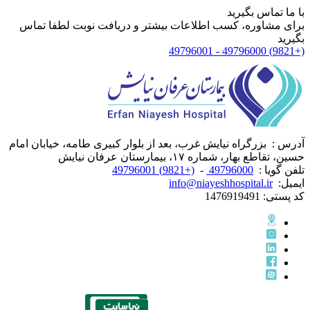
با ما تماس بگیرید
برای مشاوره، کسب اطلاعات بیشتر و دریافت نوبت لطفا تماس
بگیرید
(+9821) 49796000 - 49796001
آدرس :
بزرگراه نیایش غرب، بعد از بلوار کبیری طامه، خیابان امام
حسین، تقاطع بهار، شماره ۱۷، بیمارستان عرفان نیایش
تلفن گویا :
49796000
-
(+9821) 49796001
ایمیل:
info@niayeshhospital.ir
کد پستی:
1476919491