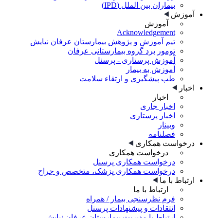
بیماران بین الملل (IPD)
آموزش
آموزش
Acknowledgement
تیم آموزش و پژوهش بیمارستان عرفان نیایش
تومور برد گروه بیمارستانی عرفان
آموزش پرستاری - پرسنل
آموزش به بیمار
طب پیشگیری و ارتقاء سلامت
اخبار
اخبار
اخبار جاری
اخبار پرستاری
وبینار
فصلنامه
درخواست همکاری
درخواست همکاری
درخواست همکاری پرسنل
درخواست همکاری پزشک، متخصص و جراح
ارتباط با ما
ارتباط با ما
فرم نظرسنجی بیمار / همراه
انتقادات و پیشنهادات پرسنل
ارتباط با مدیریت بیمارستان عرفان نیایش