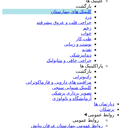
کلینیک ها
بازگشت
کلینیک های بیمارستان
درد
جراحی قلب و عروق پیشرفته
زخم
خواب
طب کار
پوست و زیبایی
تغذیه
دندانپزشکی
جراحی چاقی و متابولیک
پاراکلینیک ها
بازگشت
رادیوتراپی
مراقبت های دارویی و فارماکوتراپی
کلینیک شنوایی سنجی
تصویر برداری پزشکی
آزمایشگاه و پاتولوژی
دپارتمان ها
پزشکان
روابط عمومی
روابط عمومی
روابط عمومی بیمارستان عرفان نیایش