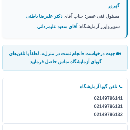
گهرور
مسئول فنی عصر:
جناب آقای
دکتر علیرضا باطنی
سوپروایزر آزمایشگاه:
آقای سعید علیمردانی
🏡 جهت درخواست «انجام تست در منزل»، لطفاً با تلفن‌های
گویای آزمایشگاه تماس حاصل فرمایید.
📞 تلفن گویا آزمایشگاه
02149796141
02149796131
02149796132