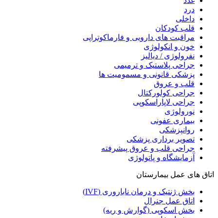
غدد
درد
داخلی
قلب کودکان
مراقبت های دارویی و فارماکوتراپی
خون و انکولوژی
نفرولوژی / دیالیز
جراحی پلاستیک و ترمیمی
پزشکی قانونی و مسمومیت ها
قلب و عروق
جراحی کولورکتال
جراحی لاپاراسکوپی
نورولوژی
بیماری عفونی
روانپزشکی
تصویر برداری پزشکی
جراحی قلب و عروق پیشرفته
آزمایشگاه و پاتولوژی
اتاق های عمل بیمارستان
بخش ژنتیک و درمان ناباروری (IVF)
اتاق عمل جنرال
بخش اسکوپی (گوارش و ریه)