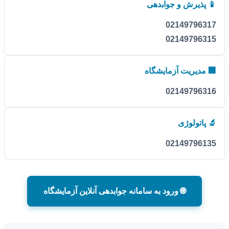
📱 پذیرش و جوابدهی
02149796317
02149796315
🏢 مدیریت آزمایشگاه
02149796316
🔬 پاتولوژی
02149796135
🌐 ورود به سامانه جوابدهی آنلاین آزمایشگاه