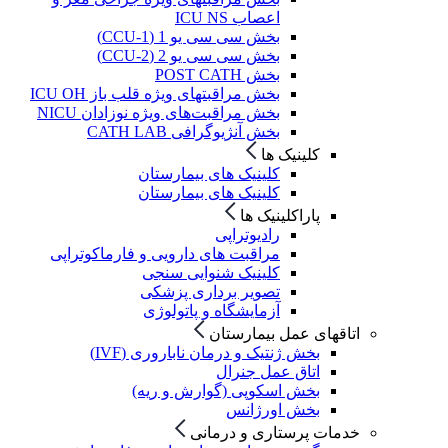
اعصاب ICU NS
بخش سی سی یو 1 (CCU-1)
بخش سی سی یو 2 (CCU-2)
بخش POST CATH
بخش مراقبتهای ویژه قلب باز ICU OH
بخش مراقبت‌های ویژه نوزادان NICU
بخش آنژیوگرافی CATH LAB
کلینیک ها
کلینیک های بیمارستان
کلینیک های بیمارستان
پاراکلینیک ها
رادیوتراپی
مراقبت های دارویی و فارماکوتراپی
کلینیک شنوایی سنجی
تصویر برداری پزشکی
آزمایشگاه و پاتولوژی
اتاقهای عمل بیمارستان
بخش ژنتیک و درمان ناباروری (IVF)
اتاق عمل جنرال
بخش اسکوپی (گوارش و ریه)
بخش اورژانس
خدمات پرستاری و درمانی