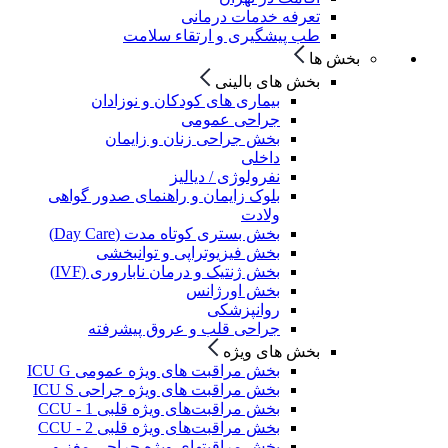
تعرفه خدمات درمانی
طب پیشگیری و ارتقاء سلامت
بخش ها
بخش های بالینی
بیماری های کودکان و نوزادان
جراحی عمومی
بخش جراحی زنان و زایمان
داخلی
نفرولوژی / دیالیز
بلوک زایمان و راهنمای صدور گواهی
ولادت
بخش بستری کوتاه مدت (Day Care)
بخش فیزیوتراپی و توانبخشی
بخش ژنتیک و درمان ناباروری (IVF)
بخش اورژانس
روانپزشکی
جراحی قلب و عروق پیشرفته
بخش های ویژه
بخش مراقبت های ویژه عمومی ICU G
بخش مراقبت های ویژه جراحی ICU S
بخش مراقبت‌های ویژه قلبی CCU - 1
بخش مراقبت‌های ویژه قلبی CCU - 2
بخش مراقبتهای ویژه جراحی مغز و