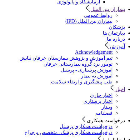
آزمایشگاه و پاتولوژی
بیماران بین الملل
روابط عمومی
بیماران بین الملل (IPD)
پزشکان
دپارتمان ها
درباره ما
آموزش
Acknowledgement
تیم آموزش و پژوهش بیمارستان عرفان نیایش
تومور برد گروه بیمارستانی عرفان
آموزش پرستاری - پرسنل
آموزش به بیمار
طب پیشگیری و ارتقاء سلامت
اخبار
اخبار جاری
اخبار پرستاری
وبینار
فصلنامه
درخواست همکاری
درخواست همکاری پرسنل
درخواست همکاری پزشک، متخصص و جراح
ارتباط با ما