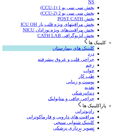
NS
بخش سی سی یو 1 (CCU-1)
بخش سی سی یو 2 (CCU-2)
بخش POST CATH
بخش مراقبتهای ویژه قلب باز ICU OH
بخش مراقبت‌های ویژه نوزادان NICU
بخش آنژیوگرافی CATH LAB
کلینیک ها
کلینیک های بیمارستان
درد
جراحی قلب و عروق پیشرفته
زخم
خواب
طب کار
پوست و زیبایی
تغذیه
دندانپزشکی
جراحی چاقی و متابولیک
پاراکلینیک ها
رادیوتراپی
مراقبت های دارویی و فارماکوتراپی
کلینیک شنوایی سنجی
تصویر برداری پزشکی