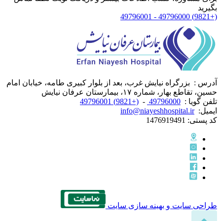
بگیرید
(+9821) 49796000 - 49796001
آدرس :
بزرگراه نیایش غرب، بعد از بلوار کبیری طامه، خیابان امام
حسین، تقاطع بهار، شماره ۱۷، بیمارستان عرفان نیایش
تلفن گویا :
49796000
-
(+9821) 49796001
ایمیل:
info@niayeshhospital.ir
کد پستی:
1476919491
طراحی سایت و بهینه سازی سایت