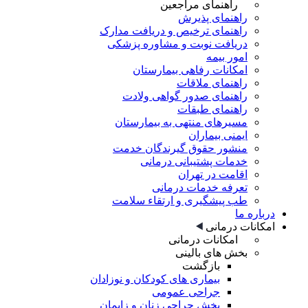
راهنمای مراجعین
راهنمای پذیرش
راهنمای ترخیص و دریافت مدارک
دریافت نوبت و مشاوره پزشکی
امور بیمه
امکانات رفاهی بیمارستان
راهنمای ملاقات
راهنمای صدور گواهی ولادت
راهنمای طبقات
مسیرهای منتهی به بیمارستان
ایمنی بیماران
منشور حقوق گیرندگان خدمت
خدمات پشتیبانی درمانی
اقامت در تهران
تعرفه خدمات درمانی
طب پیشگیری و ارتقاء سلامت
درباره ما
امکانات درمانی
امکانات درمانی
بخش های بالینی
بازگشت
بیماری های کودکان و نوزادان
جراحی عمومی
بخش جراحی زنان و زایمان