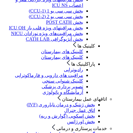
اعصاب ICU NS
بخش سی سی یو 1 (CCU-1)
بخش سی سی یو 2 (CCU-2)
بخش POST CATH
بخش مراقبتهای ویژه قلب باز ICU OH
بخش مراقبت‌های ویژه نوزادان NICU
بخش آنژیوگرافی CATH LAB
کلینیک ها
کلینیک های بیمارستان
کلینیک های بیمارستان
پاراکلینیک ها
رادیوتراپی
مراقبت های دارویی و فارماکوتراپی
کلینیک شنوایی سنجی
تصویر برداری پزشکی
آزمایشگاه و پاتولوژی
اتاقهای عمل بیمارستان
بخش ژنتیک و درمان ناباروری (IVF)
اتاق عمل جنرال
بخش اسکوپی (گوارش و ریه)
بخش اورژانس
خدمات پرستاری و درمانی