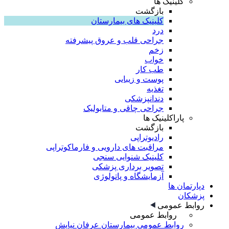
کلینیک ها
بازگشت
کلینیک های بیمارستان
درد
جراحی قلب و عروق پیشرفته
زخم
خواب
طب کار
پوست و زیبایی
تغذیه
دندانپزشکی
جراحی چاقی و متابولیک
پاراکلینیک ها
بازگشت
رادیوتراپی
مراقبت های دارویی و فارماکوتراپی
کلینیک شنوایی سنجی
تصویر برداری پزشکی
آزمایشگاه و پاتولوژی
دپارتمان ها
پزشکان
روابط عمومی
روابط عمومی
روابط عمومی بیمارستان عرفان نیایش