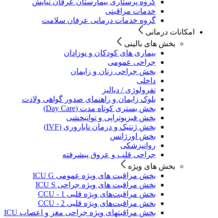
گروه پرستاری بیمارستان عرفان نیایش
خدمات مراقبتی
گروه خدمات درمانی عرفان سلامت
امکانات درمانی
بخش های بالینی
بیماری های کودکان و نوزادان
جراحی عمومی
بخش جراحی زنان و زایمان
داخلی
نفرولوژی / دیالیز
بلوک زایمان و راهنمای صدور گواهی ولادت
بخش بستری کوتاه مدت (Day Care)
بخش فیزیوتراپی و توانبخشی
بخش ژنتیک و درمان ناباروری (IVF)
بخش اورژانس
روانپزشکی
جراحی قلب و عروق پیشرفته
بخش های ویژه
بخش مراقبت های ویژه عمومی ICU G
بخش مراقبت های ویژه جراحی ICU S
بخش مراقبت‌های ویژه قلبی CCU - 1
بخش مراقبت‌های ویژه قلبی CCU - 2
بخش مراقبتهای ویژه جراحی مغز و اعصاب ICU