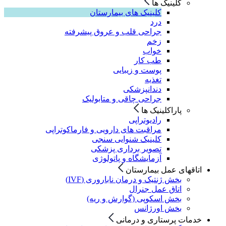
کلینیک ها
کلینیک های بیمارستان
درد
جراحی قلب و عروق پیشرفته
زخم
خواب
طب کار
پوست و زیبایی
تغذیه
دندانپزشکی
جراحی چاقی و متابولیک
پاراکلینیک ها
رادیوتراپی
مراقبت های دارویی و فارماکوتراپی
کلینیک شنوایی سنجی
تصویر برداری پزشکی
آزمایشگاه و پاتولوژی
اتاقهای عمل بیمارستان
بخش ژنتیک و درمان ناباروری (IVF)
اتاق عمل جنرال
بخش اسکوپی (گوارش و ریه)
بخش اورژانس
خدمات پرستاری و درمانی