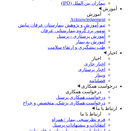
بیماران بین الملل (IPD)
آموزش
آموزش
Acknowledgement
تیم آموزش و پژوهش بیمارستان عرفان نیایش
تومور برد گروه بیمارستانی عرفان
آموزش پرستاری - پرسنل
آموزش به بیمار
طب پیشگیری و ارتقاء سلامت
اخبار
اخبار
اخبار جاری
اخبار پرستاری
وبینار
فصلنامه
درخواست همکاری
درخواست همکاری
درخواست همکاری پرسنل
درخواست همکاری پزشک، متخصص و جراح
ارتباط با ما
ارتباط با ما
فرم نظرسنجی بیمار / همراه
انتقادات و پیشنهادات پرسنل
ارتباط با مدیریت بیمارستان عرفان نیایش