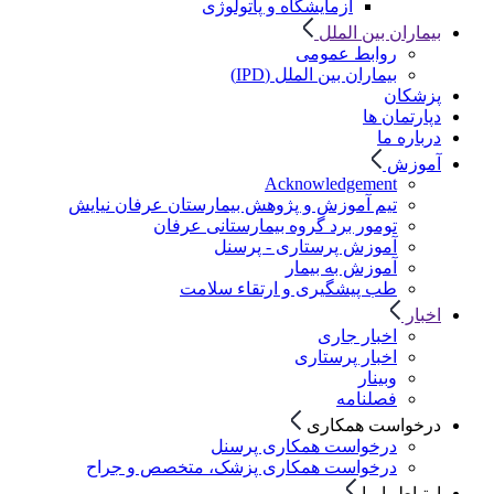
آزمایشگاه و پاتولوژی
بیماران بین الملل
روابط عمومی
بیماران بین الملل (IPD)
پزشکان
دپارتمان ها
درباره ما
آموزش
Acknowledgement
تیم آموزش و پژوهش بیمارستان عرفان نیایش
تومور برد گروه بیمارستانی عرفان
آموزش پرستاری - پرسنل
آموزش به بیمار
طب پیشگیری و ارتقاء سلامت
اخبار
اخبار جاری
اخبار پرستاری
وبینار
فصلنامه
درخواست همکاری
درخواست همکاری پرسنل
درخواست همکاری پزشک، متخصص و جراح
ارتباط با ما