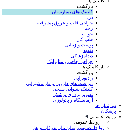
کلینیک ها
بازگشت
کلینیک های بیمارستان
درد
جراحی قلب و عروق پیشرفته
زخم
خواب
طب کار
پوست و زیبایی
تغذیه
دندانپزشکی
جراحی چاقی و متابولیک
پاراکلینیک ها
بازگشت
رادیوتراپی
مراقبت های دارویی و فارماکوتراپی
کلینیک شنوایی سنجی
تصویر برداری پزشکی
آزمایشگاه و پاتولوژی
دپارتمان ها
پزشکان
روابط عمومی
روابط عمومی
روابط عمومی بیمارستان عرفان نیایش