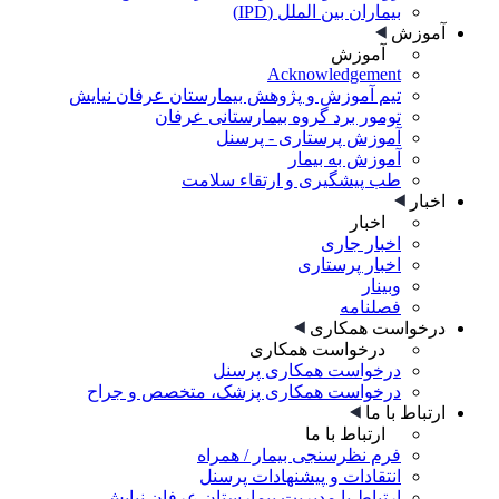
بیماران بین الملل (IPD)
آموزش
آموزش
Acknowledgement
تیم آموزش و پژوهش بیمارستان عرفان نیایش
تومور برد گروه بیمارستانی عرفان
آموزش پرستاری - پرسنل
آموزش به بیمار
طب پیشگیری و ارتقاء سلامت
اخبار
اخبار
اخبار جاری
اخبار پرستاری
وبینار
فصلنامه
درخواست همکاری
درخواست همکاری
درخواست همکاری پرسنل
درخواست همکاری پزشک، متخصص و جراح
ارتباط با ما
ارتباط با ما
فرم نظرسنجی بیمار / همراه
انتقادات و پیشنهادات پرسنل
ارتباط با مدیریت بیمارستان عرفان نیایش