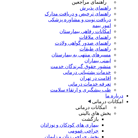
راهنمای مراجعین
راهنمای پذیرش
راهنمای ترخیص و دریافت مدارک
دریافت نوبت و مشاوره پزشکی
امور بیمه
امکانات رفاهی بیمارستان
راهنمای ملاقات
راهنمای صدور گواهی ولادت
راهنمای طبقات
مسیرهای منتهی به بیمارستان
ایمنی بیماران
منشور حقوق گیرندگان خدمت
خدمات پشتیبانی درمانی
اقامت در تهران
تعرفه خدمات درمانی
طب پیشگیری و ارتقاء سلامت
درباره ما
امکانات درمانی
امکانات درمانی
بخش های بالینی
بازگشت
بیماری های کودکان و نوزادان
جراحی عمومی
بخش جراحی زنان و زایمان