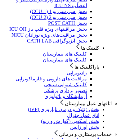
اعصاب ICU NS
بخش سی سی یو 1 (CCU-1)
بخش سی سی یو 2 (CCU-2)
بخش POST CATH
بخش مراقبتهای ویژه قلب باز ICU OH
بخش مراقبت‌های ویژه نوزادان NICU
بخش آنژیوگرافی CATH LAB
کلینیک ها
کلینیک های بیمارستان
کلینیک های بیمارستان
پاراکلینیک ها
رادیوتراپی
مراقبت های دارویی و فارماکوتراپی
کلینیک شنوایی سنجی
تصویر برداری پزشکی
آزمایشگاه و پاتولوژی
اتاقهای عمل بیمارستان
بخش ژنتیک و درمان ناباروری (IVF)
اتاق عمل جنرال
بخش اسکوپی (گوارش و ریه)
بخش اورژانس
خدمات پرستاری و درمانی