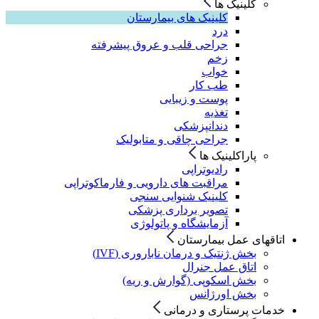
کلینیک ها
کلینیک های بیمارستان
درد
جراحی قلب و عروق پیشرفته
زخم
خواب
طب کار
پوست و زیبایی
تغذیه
دندانپزشکی
جراحی چاقی و متابولیک
پاراکلینیک ها
رادیوتراپی
مراقبت های دارویی و فارماکوتراپی
کلینیک شنوایی سنجی
تصویر برداری پزشکی
آزمایشگاه و پاتولوژی
اتاقهای عمل بیمارستان
بخش ژنتیک و درمان ناباروری (IVF)
اتاق عمل جنرال
بخش اسکوپی (گوارش و ریه)
بخش اورژانس
خدمات پرستاری و درمانی