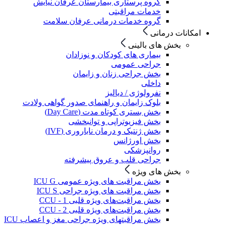
گروه پرستاری بیمارستان عرفان نیایش
خدمات مراقبتی
گروه خدمات درمانی عرفان سلامت
امکانات درمانی
بخش های بالینی
بیماری های کودکان و نوزادان
جراحی عمومی
بخش جراحی زنان و زایمان
داخلی
نفرولوژی / دیالیز
بلوک زایمان و راهنمای صدور گواهی ولادت
بخش بستری کوتاه مدت (Day Care)
بخش فیزیوتراپی و توانبخشی
بخش ژنتیک و درمان ناباروری (IVF)
بخش اورژانس
روانپزشکی
جراحی قلب و عروق پیشرفته
بخش های ویژه
بخش مراقبت های ویژه عمومی ICU G
بخش مراقبت های ویژه جراحی ICU S
بخش مراقبت‌های ویژه قلبی CCU - 1
بخش مراقبت‌های ویژه قلبی CCU - 2
بخش مراقبتهای ویژه جراحی مغز و اعصاب ICU