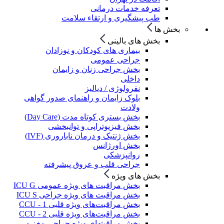
تعرفه خدمات درمانی
طب پیشگیری و ارتقاء سلامت
بخش ها
بخش های بالینی
بیماری های کودکان و نوزادان
جراحی عمومی
بخش جراحی زنان و زایمان
داخلی
نفرولوژی / دیالیز
بلوک زایمان و راهنمای صدور گواهی
ولادت
بخش بستری کوتاه مدت (Day Care)
بخش فیزیوتراپی و توانبخشی
بخش ژنتیک و درمان ناباروری (IVF)
بخش اورژانس
روانپزشکی
جراحی قلب و عروق پیشرفته
بخش های ویژه
بخش مراقبت های ویژه عمومی ICU G
بخش مراقبت های ویژه جراحی ICU S
بخش مراقبت‌های ویژه قلبی CCU - 1
بخش مراقبت‌های ویژه قلبی CCU - 2
بخش مراقبتهای ویژه جراحی مغز و