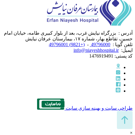
آدرس :
بزرگراه نیایش غرب، بعد از بلوار کبیری طامه، خیابان امام
حسین، تقاطع بهار، شماره ۱۷، بیمارستان عرفان نیایش
تلفن گویا :
49796000
-
(+9821) 49796001
ایمیل:
info@niayeshhospital.ir
کد پستی:
1476919491
طراحی سایت و بهینه سازی سایت
×