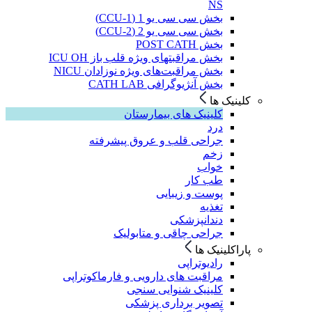
NS
بخش سی سی یو 1 (CCU-1)
بخش سی سی یو 2 (CCU-2)
بخش POST CATH
بخش مراقبتهای ویژه قلب باز ICU OH
بخش مراقبت‌های ویژه نوزادان NICU
بخش آنژیوگرافی CATH LAB
کلینیک ها
کلینیک های بیمارستان
درد
جراحی قلب و عروق پیشرفته
زخم
خواب
طب کار
پوست و زیبایی
تغذیه
دندانپزشکی
جراحی چاقی و متابولیک
پاراکلینیک ها
رادیوتراپی
مراقبت های دارویی و فارماکوتراپی
کلینیک شنوایی سنجی
تصویر برداری پزشکی