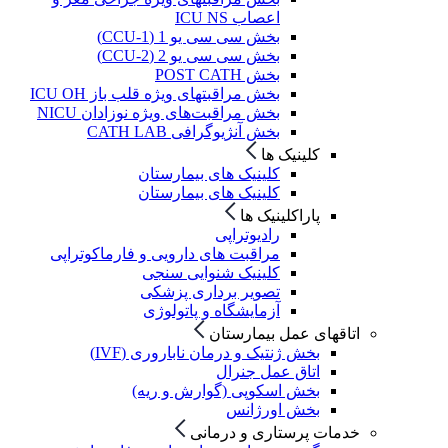
اعصاب ICU NS
بخش سی سی یو 1 (CCU-1)
بخش سی سی یو 2 (CCU-2)
بخش POST CATH
بخش مراقبتهای ویژه قلب باز ICU OH
بخش مراقبت‌های ویژه نوزادان NICU
بخش آنژیوگرافی CATH LAB
کلینیک ها
کلینیک های بیمارستان
کلینیک های بیمارستان
پاراکلینیک ها
رادیوتراپی
مراقبت های دارویی و فارماکوتراپی
کلینیک شنوایی سنجی
تصویر برداری پزشکی
آزمایشگاه و پاتولوژی
اتاقهای عمل بیمارستان
بخش ژنتیک و درمان ناباروری (IVF)
اتاق عمل جنرال
بخش اسکوپی (گوارش و ریه)
بخش اورژانس
خدمات پرستاری و درمانی