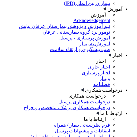
بیماران بین الملل (IPD)
آموزش
آموزش
Acknowledgement
تیم آموزش و پژوهش بیمارستان عرفان نیایش
تومور برد گروه بیمارستانی عرفان
آموزش پرستاری - پرسنل
آموزش به بیمار
طب پیشگیری و ارتقاء سلامت
اخبار
اخبار
اخبار جاری
اخبار پرستاری
وبینار
فصلنامه
درخواست همکاری
درخواست همکاری
درخواست همکاری پرسنل
درخواست همکاری پزشک، متخصص و جراح
ارتباط با ما
ارتباط با ما
فرم نظرسنجی بیمار / همراه
انتقادات و پیشنهادات پرسنل
ارتباط با مدیریت بیمارستان عرفان نیایش