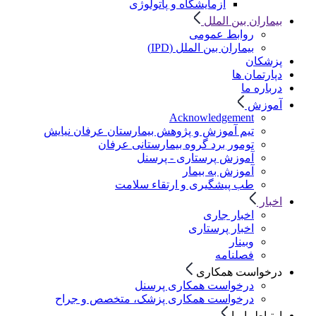
آزمایشگاه و پاتولوژی
بیماران بین الملل
روابط عمومی
بیماران بین الملل (IPD)
پزشکان
دپارتمان ها
درباره ما
آموزش
Acknowledgement
تیم آموزش و پژوهش بیمارستان عرفان نیایش
تومور برد گروه بیمارستانی عرفان
آموزش پرستاری - پرسنل
آموزش به بیمار
طب پیشگیری و ارتقاء سلامت
اخبار
اخبار جاری
اخبار پرستاری
وبینار
فصلنامه
درخواست همکاری
درخواست همکاری پرسنل
درخواست همکاری پزشک، متخصص و جراح
ارتباط با ما