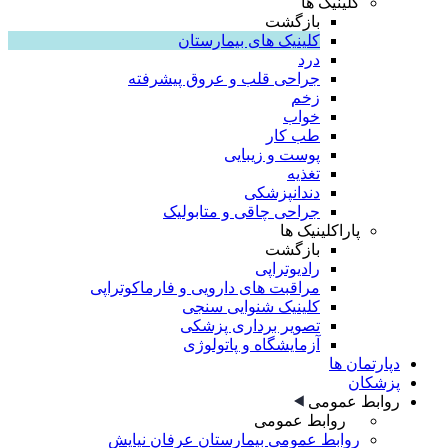
کلینیک ها
بازگشت
کلینیک های بیمارستان
درد
جراحی قلب و عروق پیشرفته
زخم
خواب
طب کار
پوست و زیبایی
تغذیه
دندانپزشکی
جراحی چاقی و متابولیک
پاراکلینیک ها
بازگشت
رادیوتراپی
مراقبت های دارویی و فارماکوتراپی
کلینیک شنوایی سنجی
تصویر برداری پزشکی
آزمایشگاه و پاتولوژی
دپارتمان ها
پزشکان
روابط عمومی
روابط عمومی
روابط عمومی بیمارستان عرفان نیایش