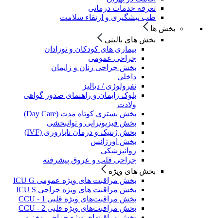
تعرفه خدمات درمانی
طب پیشگیری و ارتقاء سلامت
بخش ها
بخش های بالینی
بیماری های کودکان و نوزادان
جراحی عمومی
بخش جراحی زنان و زایمان
داخلی
نفرولوژی / دیالیز
بلوک زایمان و راهنمای صدور گواهی
ولادت
بخش بستری کوتاه مدت (Day Care)
بخش فیزیوتراپی و توانبخشی
بخش ژنتیک و درمان ناباروری (IVF)
بخش اورژانس
روانپزشکی
جراحی قلب و عروق پیشرفته
بخش های ویژه
بخش مراقبت های ویژه عمومی ICU G
بخش مراقبت های ویژه جراحی ICU S
بخش مراقبت‌های ویژه قلبی CCU - 1
بخش مراقبت‌های ویژه قلبی CCU - 2
بخش مراقبتهای ویژه جراحی مغز و