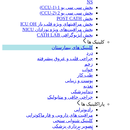
NS
بخش سی سی یو 1 (CCU-1)
بخش سی سی یو 2 (CCU-2)
بخش POST CATH
بخش مراقبتهای ویژه قلب باز ICU OH
بخش مراقبت‌های ویژه نوزادان NICU
بخش آنژیوگرافی CATH LAB
کلینیک ها
کلینیک های بیمارستان
درد
جراحی قلب و عروق پیشرفته
زخم
خواب
طب کار
پوست و زیبایی
تغذیه
دندانپزشکی
جراحی چاقی و متابولیک
پاراکلینیک ها
رادیوتراپی
مراقبت های دارویی و فارماکوتراپی
کلینیک شنوایی سنجی
تصویر برداری پزشکی