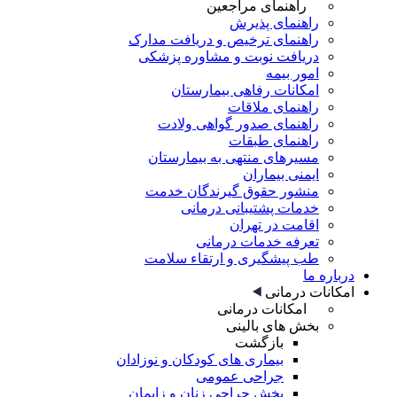
راهنمای مراجعین
راهنمای پذیرش
راهنمای ترخیص و دریافت مدارک
دریافت نوبت و مشاوره پزشکی
امور بیمه
امکانات رفاهی بیمارستان
راهنمای ملاقات
راهنمای صدور گواهی ولادت
راهنمای طبقات
مسیرهای منتهی به بیمارستان
ایمنی بیماران
منشور حقوق گیرندگان خدمت
خدمات پشتیبانی درمانی
اقامت در تهران
تعرفه خدمات درمانی
طب پیشگیری و ارتقاء سلامت
درباره ما
امکانات درمانی
امکانات درمانی
بخش های بالینی
بازگشت
بیماری های کودکان و نوزادان
جراحی عمومی
بخش جراحی زنان و زایمان