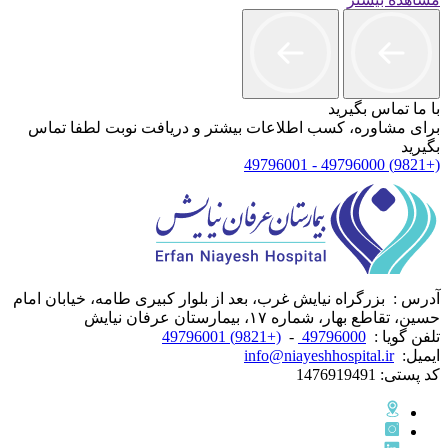
با ما تماس بگیرید
برای مشاوره، کسب اطلاعات بیشتر و دریافت نوبت لطفا تماس
بگیرید
(+9821) 49796000 - 49796001
آدرس :
بزرگراه نیایش غرب، بعد از بلوار کبیری طامه، خیابان امام
حسین، تقاطع بهار، شماره ۱۷، بیمارستان عرفان نیایش
تلفن گویا :
49796000
-
(+9821) 49796001
ایمیل:
info@niayeshhospital.ir
کد پستی:
1476919491