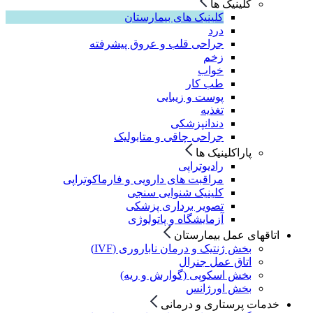
کلینیک ها
کلینیک های بیمارستان
درد
جراحی قلب و عروق پیشرفته
زخم
خواب
طب کار
پوست و زیبایی
تغذیه
دندانپزشکی
جراحی چاقی و متابولیک
پاراکلینیک ها
رادیوتراپی
مراقبت های دارویی و فارماکوتراپی
کلینیک شنوایی سنجی
تصویر برداری پزشکی
آزمایشگاه و پاتولوژی
اتاقهای عمل بیمارستان
بخش ژنتیک و درمان ناباروری (IVF)
اتاق عمل جنرال
بخش اسکوپی (گوارش و ریه)
بخش اورژانس
خدمات پرستاری و درمانی