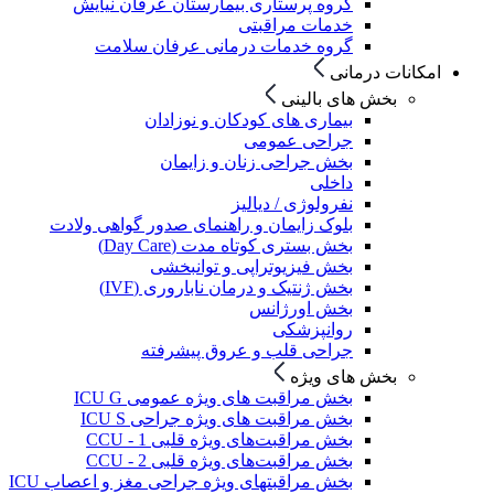
گروه پرستاری بیمارستان عرفان نیایش
خدمات مراقبتی
گروه خدمات درمانی عرفان سلامت
امکانات درمانی
بخش های بالینی
بیماری های کودکان و نوزادان
جراحی عمومی
بخش جراحی زنان و زایمان
داخلی
نفرولوژی / دیالیز
بلوک زایمان و راهنمای صدور گواهی ولادت
بخش بستری کوتاه مدت (Day Care)
بخش فیزیوتراپی و توانبخشی
بخش ژنتیک و درمان ناباروری (IVF)
بخش اورژانس
روانپزشکی
جراحی قلب و عروق پیشرفته
بخش های ویژه
بخش مراقبت های ویژه عمومی ICU G
بخش مراقبت های ویژه جراحی ICU S
بخش مراقبت‌های ویژه قلبی CCU - 1
بخش مراقبت‌های ویژه قلبی CCU - 2
بخش مراقبتهای ویژه جراحی مغز و اعصاب ICU